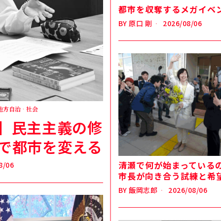
都市を収奪するメガイベ
BY
原口 剛
2026/08/06
地方自治
·
社会
】民主主義の修
」で都市を変える
清瀬で何が始まっているのか
8/06
市長が向き合う試練と希
BY
飯岡志郎
2026/08/06