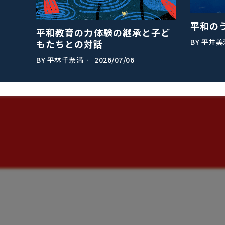
平和の
平和教育の力――体験の継承と子ど
BY
平井美
もたちとの対話
BY
平林千奈満
2026/07/06