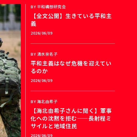
BY
平和構想研究会
【全文公開】生きている平和主
義
2026/06/09
BY
清水奈名子
平和主義はなぜ危機を迎えてい
るのか
2026/06/09
BY
海北由希子
【海北由希子さんに聞く】軍事
化への沈黙を拒む——長射程ミ
サイルと地域住民
2026/06/09