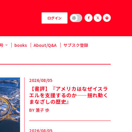
ログイン
号
books
About/Q&A
サブスク登録
2026/08/05
【書評】『アメリカはなぜイスラ
エルを支援するのか——揺れ動く
まなざしの歴史』
BY
兼子 歩
2026/08/05