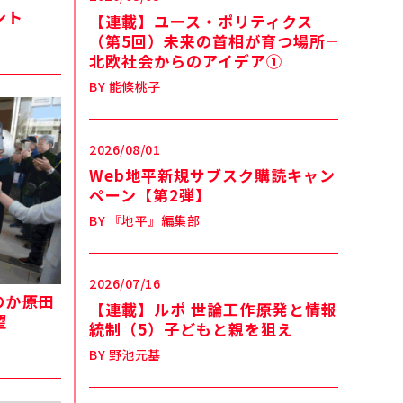
ント
【連載】ユース・ポリティクス
（第5回）未来の首相が育つ場所――
北欧社会からのアイデア①
BY
能條桃子
2026/08/01
Web地平新規サブスク購読キャン
ペーン【第2弾】
BY
『地平』編集部
2026/07/16
――原田
【連載】ルポ 世論工作――原発と情報
望
統制（5）子どもと親を狙え
BY
野池元基