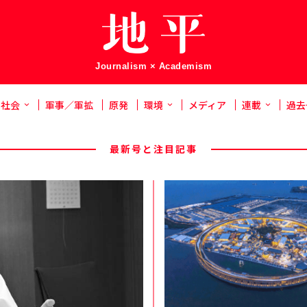
Journalism × Academism
社会
軍事／軍拡
原発
環境
メディア
連載
過去
最新号と注目記事