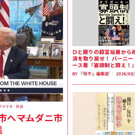
ひと握りの超富裕層から
済を取り戻せ！ バーニー
ース著『寡頭制と闘え！
BY
『地平』編集部
2026/08/
アメリカ
·
社会
へ――マムダニ市
進