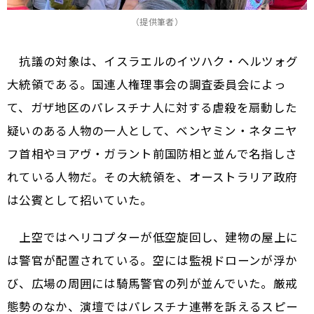
（提供筆者）
抗議の対象は、イスラエルのイツハク・ヘルツォグ
大統領である。国連人権理事会の調査委員会によっ
て、ガザ地区のパレスチナ人に対する虐殺を扇動した
疑いのある人物の一人として、ベンヤミン・ネタニヤ
フ首相やヨアヴ・ガラント前国防相と並んで名指しさ
れている人物だ。その大統領を、オーストラリア政府
は公賓として招いていた。
上空ではヘリコプターが低空旋回し、建物の屋上に
は警官が配置されている。空には監視ドローンが浮か
び、広場の周囲には騎馬警官の列が並んでいた。厳戒
態勢のなか、演壇ではパレスチナ連帯を訴えるスピー