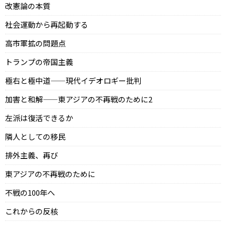
改憲論の本質
社会運動から再起動する
高市軍拡の問題点
トランプの帝国主義
極右と極中道——現代イデオロギー批判
加害と和解——東アジアの不再戦のために2
左派は復活できるか
隣人としての移民
排外主義、再び
東アジアの不再戦のために
不戦の100年へ
これからの反核