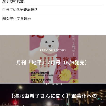
原子力の終活
生きている治安維持法
総保守化する政治
PREVIOUS STORY
月刊『地平』7月号（6/9発売）
NEXT STORY
【海北由希子さんに聞く】軍事化への