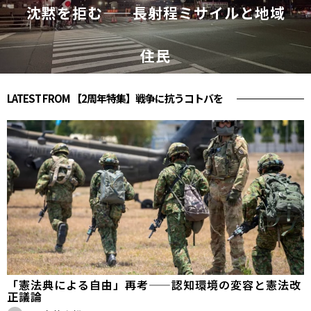
沈黙を拒む——長射程ミサイルと地域
住民
LATEST FROM 【2周年特集】戦争に抗うコトバを
「憲法典による自由」再考——認知環境の変容と憲法改
正議論