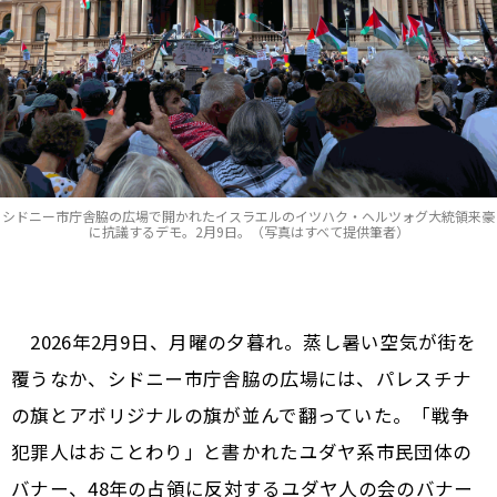
シドニー市庁舎脇の広場で開かれたイスラエルのイツハク・ヘルツォグ大統領来豪
に抗議するデモ。2月9日。（写真はすべて提供筆者）
2026年2月9日、月曜の夕暮れ。蒸し暑い空気が街を
覆うなか、シドニー市庁舎脇の広場には、パレスチナ
の旗とアボリジナルの旗が並んで翻っていた。「戦争
犯罪人はおことわり」と書かれたユダヤ系市民団体の
バナー、48年の占領に反対するユダヤ人の会のバナー