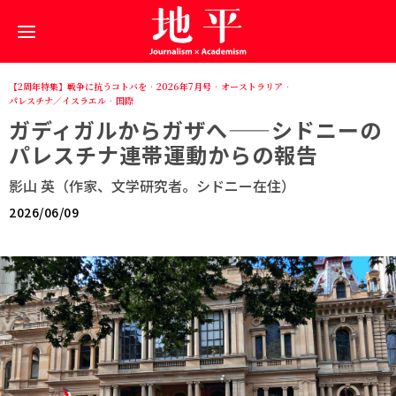
【2周年特集】戦争に抗うコトバを
·
2026年7月号
·
オーストラリア
·
パレスチナ／イスラエル
·
国際
ガディガルからガザへ——シドニーの
パレスチナ連帯運動からの報告
影山 英（作家、文学研究者。シドニー在住）
2026/06/09