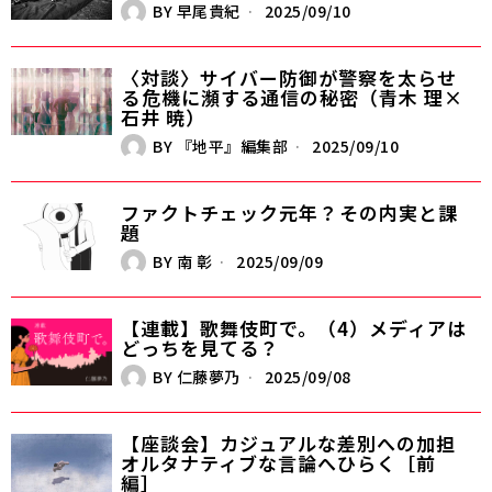
BY
早尾貴紀
2025/09/10
〈対談〉サイバー防御が警察を太らせ
る――危機に瀕する通信の秘密（青木 理×
石井 暁）
BY
『地平』編集部
2025/09/10
ファクトチェック元年？――その内実と課
題
BY
南 彰
2025/09/09
【連載】歌舞伎町で。（4）メディアは
どっちを見てる？
BY
仁藤夢乃
2025/09/08
【座談会】カジュアルな差別への加担――
オルタナティブな言論へひらく［前
編］