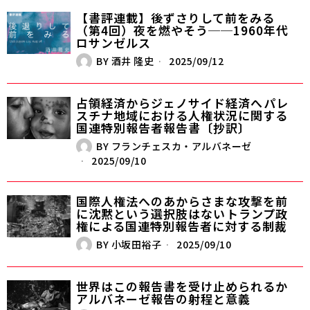
【書評連載】後ずさりして前をみる
（第4回）夜を燃やそう──1960年代
ロサンゼルス
BY
酒井 隆史
2025/09/12
占領経済からジェノサイド経済へ――パレ
スチナ地域における人権状況に関する
国連特別報告者報告書〔抄訳〕
BY
フランチェスカ・アルバネーゼ
2025/09/10
国際人権法へのあからさまな攻撃を前
に沈黙という選択肢はない――トランプ政
権による国連特別報告者に対する制裁
BY
小坂田裕子
2025/09/10
世界はこの報告書を受け止められるか――
アルバネーゼ報告の射程と意義