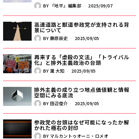
BY
『地平』編集部
2025/09/07
高速道路と獣道――参政党が支持される背
景について
BY
藤原辰史
2025/09/05
再来する「虐殺の文法」――「トライバル
化」と排外主義政治の台頭
BY
瀧 大知
2025/09/05
排外主義の成り立つ地点――価値観と情報
空間にみる底流
BY
田辺俊介
2025/09/05
参政党の台頭はなぜ可能になったか――解
かれた極右の封印
BY
マルカントゥオーニ・ロメオ