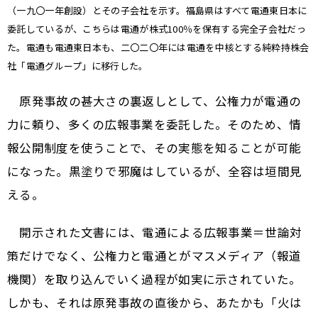
（一九〇一年創設）とその子会社を示す。福島県はすべて電通東日本に
委託しているが、こちらは電通が株式100％を保有する完全子会社だっ
た。電通も電通東日本も、二〇二〇年には電通を中核とする純粋持株会
社「電通グループ」に移行した。
原発事故の甚大さの裏返しとして、公権力が電通の
力に頼り、多くの広報事業を委託した。そのため、情
報公開制度を使うことで、その実態を知ることが可能
になった。黒塗りで邪魔はしているが、全容は垣間見
える。
開示された文書には、電通による広報事業＝世論対
策だけでなく、公権力と電通とがマスメディア（報道
機関）を取り込んでいく過程が如実に示されていた。
しかも、それは原発事故の直後から、あたかも「火は