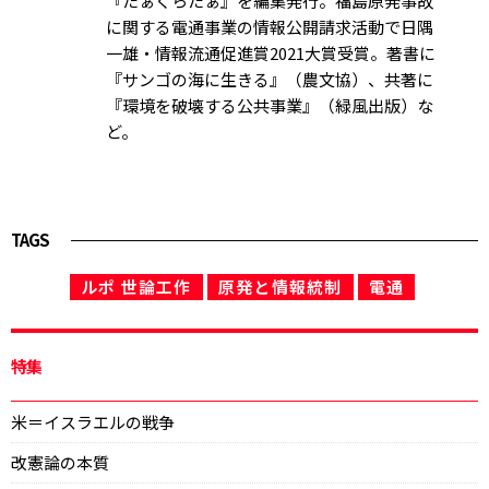
『たぁくらたぁ』を編集発行。福島原発事故
に関する電通事業の情報公開請求活動で日隅
一雄・情報流通促進賞2021大賞受賞。著書に
『サンゴの海に生きる』（農文協）、共著に
『環境を破壊する公共事業』（緑風出版）な
ど。
TAGS
ルポ 世論工作
原発と情報統制
電通
特集
米＝イスラエルの戦争
改憲論の本質