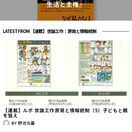
生活と主権』
LATEST FROM 【連載】世論工作：原発と情報統制
【連載】ルポ 世論工作――原発と情報統制（5）子どもと親
を狙え
BY
野池元基