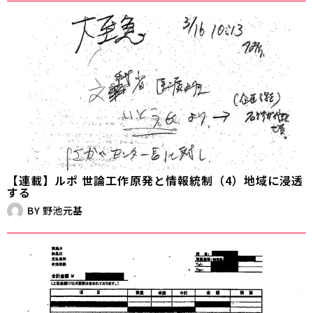
【連載】ルポ 世論工作――原発と情報統制（4）地域に浸透
する
BY
野池元基