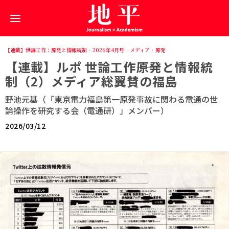
【連載】世論工作：原発と情報統制
·
2026年4月号
·
メディア
·
原発
【連載】ルポ 世論工作――原発と情報統
制（2）メディア総翼賛の福島
野池元基（「東京電力福島第一原発事故に関わる電通の世
論操作を研究する会（電通研）」メンバー）
2026/03/12