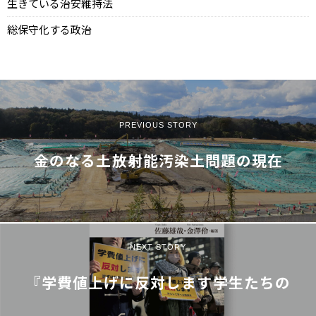
生きている治安維持法
総保守化する政治
PREVIOUS STORY
金のなる土――放射能汚染土問題の現在
NEXT STORY
『学費値上げに反対します――学生たちの