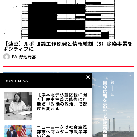
【連載】ルポ 世論工作――原発と情報統制（3）除染事業を
ポジティブに
BY
野池元基
DON'T MISS
【岸本聡子杉並区長に聞
く】民主主義の修復は可
能だ――「対話の政治」で都
市を変える
ニューヨークは社会主義
都市へ――マムダニ市政半年
の前進