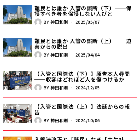
難民とは誰か 入管の誤断（下）──保
護すべき者を保護しない人びと
BY
神田和則
2025/05/07
難民とは誰か 入管の誤断（上）──迫
害からの脱出
BY
神田和則
2025/04/04
【入管と国際法（下）】原告本人尋問
──収容はどれほど人を傷つけるか
BY
神田和則
2024/12/05
【入管と国際法（上）】法廷からの報
告
BY
神田和則
2024/10/06
入管法改正と「移民」なき「共生社