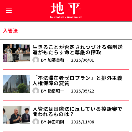
入管法
生きることが否定されつづける――強制送
還がもたらす命と尊厳の搾取
BY
加藤美和
2026/06/01
「不法滞在者ゼロプラン」と排外主義――
人権保障の変質
BY
指宿昭一
2026/05/22
入管法は国際法に反している――控訴審で
問われるものは？
BY
神田和則
2025/11/06