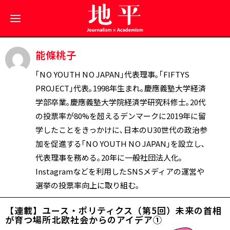
能條桃子
｢N O YOUTH N O JAPAN｣代表理事｡｢FIFTYS
PROJECT｣代表｡1998年生まれ｡慶應義塾大学経済
学部卒業｡慶應義塾大学院経済学研究科修士｡20代
の投票率が80%を超えるデンマークに2019年に留
学したことをきっかけに､日本のU30世代の政治参
加を促進する｢N O YOUTH N O JAPAN｣を設立し､
代表理事を務める｡20年に一般社団法人化｡
Instagramなどを利用したSNSメディアの運営や
選挙の投票率向上に取り組む｡
【連載】ユース・ポリティクス（第5回）未来の首相
が育つ場所――北欧社会からのアイデア①