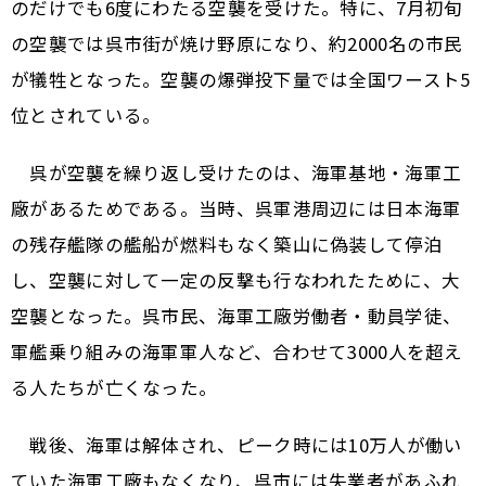
のだけでも6度にわたる空襲を受けた。特に、7月初旬
の空襲では呉市街が焼け野原になり、約2000名の市民
が犠牲となった。空襲の爆弾投下量では全国ワースト5
位とされている。
呉が空襲を繰り返し受けたのは、海軍基地・海軍工
廠があるためである。当時、呉軍港周辺には日本海軍
の残存艦隊の艦船が燃料もなく築山に偽装して停泊
し、空襲に対して一定の反撃も行なわれたために、大
空襲となった。呉市民、海軍工廠労働者・動員学徒、
軍艦乗り組みの海軍軍人など、合わせて3000人を超え
る人たちが亡くなった。
戦後、海軍は解体され、ピーク時には10万人が働い
ていた海軍工廠もなくなり、呉市には失業者があふれ