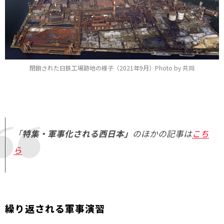
閉鎖された日鉄工場跡地の様子（2021年9月）Photo by 共同
「
特集・軍事化される西日本」
のほかの記事は
こち
ら
繰り返される軍事演習