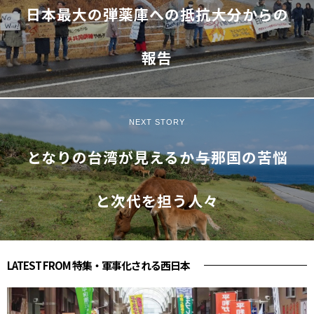
日本最大の弾薬庫への抵抗――大分からの
報告
NEXT STORY
となりの台湾が見えるか――与那国の苦悩
と次代を担う人々
LATEST FROM 特集・軍事化される西日本