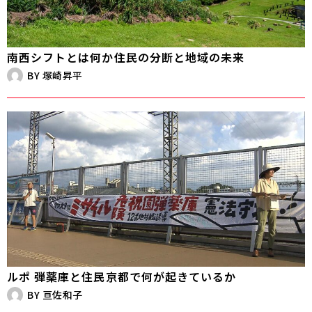
南西シフトとは何か――住民の分断と地域の未来
BY
塚崎昇平
ルポ 弾薬庫と住民――京都で何が起きているか
BY
亘佐和子