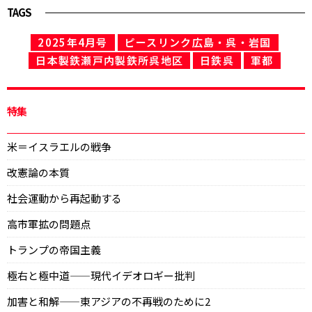
TAGS
2025年4月号
ピースリンク広島・呉・岩国
日本製鉄瀬戸内製鉄所呉地区
日鉄呉
軍都
特集
米＝イスラエルの戦争
改憲論の本質
社会運動から再起動する
高市軍拡の問題点
トランプの帝国主義
極右と極中道——現代イデオロギー批判
加害と和解——東アジアの不再戦のために2