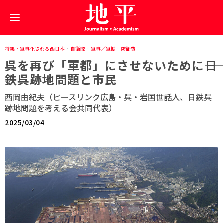
特集・軍事化される西日本
·
自衛隊
·
軍事／軍拡
·
防衛費
呉を再び「軍都」にさせないために――日
鉄呉跡地問題と市民
西岡由紀夫（ピースリンク広島・呉・岩国世話人、日鉄呉
跡地問題を考える会共同代表）
2025/03/04