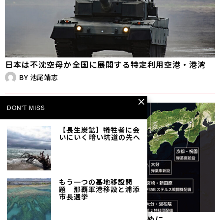
日本は不沈空母か――全国に展開する特定利用空港・港湾
BY
池尾靖志
DON'T MISS
【長生炭鉱】犠牲者に会
いにいく――暗い坑道の先へ
もう一つの基地移設問
題 那覇軍港移設と浦添
市長選挙
【座談会】戦争準備を地域で止めるために