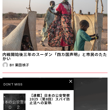
内戦開始後三年のスーダン――「四カ国声明」と市民のたた
かい
BY
栗田禎子
DON'T MISS
【連載】日本の公安警察
2025（第8回）スパイ防
止法への妄執