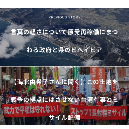
PREVIOUS STORY
言葉の軽さについて――原発再稼働にまつ
わる政府と県のビヘイビア
NEXT STORY
【海北由希子さんに聞く】この土地を
戦争の拠点にはさせない――台湾有事とミ
サイル配備