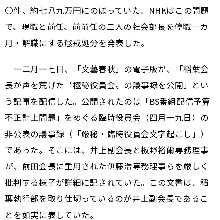
〇件、約七八九万円にのぼっていた。NHKはこの問題
で、現職と前任、前前任の三人の社会部長を停職一カ
月・解職にする懲戒処分を発表した。
一二月一七日、「文藝春秋」の電子版が、「稲葉会
長が声を荒げた〝極秘役員会〟の議事録を公開」とい
う記事を配信した。公開されたのは「BS番組配信予算
不正計上問題」をめぐる臨時役員会（四月一九日）の
非公表の議事録（「厳秘・臨時役員会文字起こし」）
であった。そこには、井上副会長と板野裕爾専務理事
が、前田会長に重用された伊藤浩専務理事らを厳しく
批判する様子が詳細に記されていた。この文書は、稲
葉執行部を取り仕切っているのが井上副会長であるこ
とを如実に表していた。