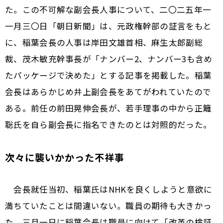
た。この不可解な副会長人事について、二〇二五年一
一月三〇日「朝日新聞」は、元政権幹部の証言をもと
に、稲葉会長の人事は岸田文雄首相、麻生太郎副総
裁、茂木敏充幹事長が「ナンバー2、ナンバー3も含め
たパッケージで決めた」とする記事を掲載した。稲葉
会長はあらかじめ井上副会長をあてがわれていたので
ある。前任の前田晃伸会長が、若手理事の中から正籬
聡氏を自ら副会長に指名できたのとは対照的だった。
次々に襲いかかった不祥事
会長就任当初、稲葉氏はNHKを良くしようと意欲に
満ちていたことは間違いない。職員の期待も大きかっ
た。三月一日に稲葉会長は職員に向けて「改革の検証