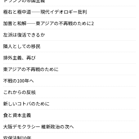
トランプの帝国主義
極右と極中道——現代イデオロギー批判
加害と和解——東アジアの不再戦のために2
左派は復活できるか
隣人としての移民
排外主義、再び
東アジアの不再戦のために
不戦の100年へ
これからの反核
新しいコトバのために
食と資本主義
大阪デモクラシー 維新政治の次へ
安保法制10年