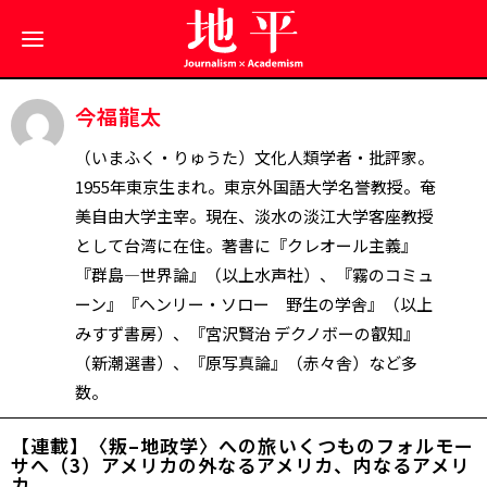
今福龍太
（いまふく・りゅうた）文化人類学者・批評家。
1955年東京生まれ。東京外国語大学名誉教授。奄
美自由大学主宰。現在、淡水の淡江大学客座教授
として台湾に在住。著書に『クレオール主義』
『群島―世界論』（以上水声社）、『霧のコミュ
ーン』『ヘンリー・ソロー 野生の学舎』（以上
みすず書房）、『宮沢賢治 デクノボーの叡知』
（新潮選書）、『原写真論』（赤々舎）など多
数。
【連載】〈叛–地政学〉への旅――いくつものフォルモー
サへ（3）アメリカの外なるアメリカ、内なるアメリ
カ