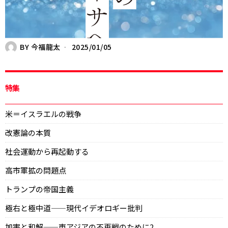
BY
今福龍太
2025/01/05
特集
米＝イスラエルの戦争
改憲論の本質
社会運動から再起動する
高市軍拡の問題点
トランプの帝国主義
極右と極中道——現代イデオロギー批判
加害と和解——東アジアの不再戦のために2