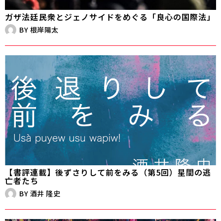
ガザ法廷――民衆とジェノサイドをめぐる「良心の国際法」
BY
根岸陽太
【書評連載】後ずさりして前をみる（第5回）星間の逃
亡者たち
BY
酒井 隆史