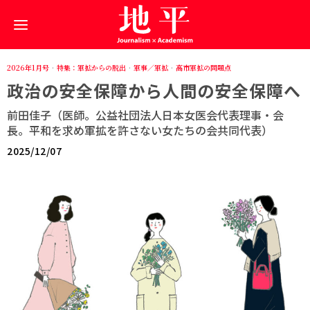
2026年1月号
·
特集：軍拡からの脱出
·
軍事／軍拡
·
高市軍拡の問題点
政治の安全保障から人間の安全保障へ
前田佳子（医師。公益社団法人日本女医会代表理事・会
長。平和を求め軍拡を許さない女たちの会共同代表）
2025/12/07