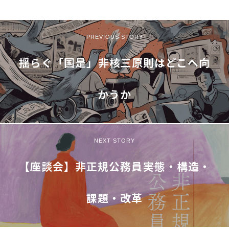
PREVIOUS STORY
揺らぐ「国是」――非核三原則はどこへ向
かうか
NEXT STORY
【座談会】非正規公務員――実態・構造・
課題・改革