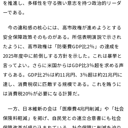
を推進し、多様性を守る強い意志を持つ政治的リーダ
ーである。
今の違和感の核心には、高市政権が進めようとする
安全保障政策そのものがある。所信表明演説で示され
たように、高市政権は「防衛費GDP比2％」の達成を
2025年度中に前倒しする方針を示した。これは暴挙と
言ってよい。さらに米国からはGDP比3％超を求める声
すらある。GDP比2％は約11兆円、3％超は約21兆円に
達し、消費税収に匹敵する規模である。これを賄うに
は消費税20％が必要になる計算だ。
一方、日本維新の会は「医療費4兆円削減」や「社会
保険料軽減」を掲げ、自民党との連立合意書にも社会
保障改革が盛り込まれている。社会保障に削減を迫り