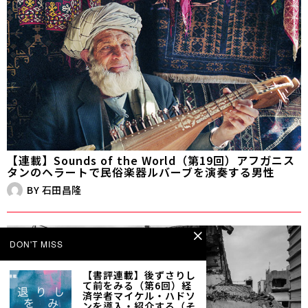
【連載】Sounds of the World（第19回）アフガニス
タンのヘラートで民俗楽器ルバーブを演奏する男性
BY
石田昌隆
DON'T MISS
【書評連載】後ずさりし
て前をみる（第6回）経
済学者マイケル・ハドソ
ンを導入・紹介する（そ