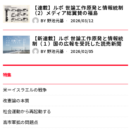
【連載】ルポ 世論工作――原発と情報統制
（2）メディア総翼賛の福島
BY
野池元基
2026/03/12
【新連載】ルポ 世論工作――原発と情報統
制（１）国の広報を受託した読売新聞
BY
野池元基
2026/02/05
特集
米＝イスラエルの戦争
改憲論の本質
社会運動から再起動する
高市軍拡の問題点