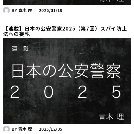
BY
青木 理
2026/01/19
【連載】日本の公安警察2025（第7回）スパイ防止
法への妄執
BY
青木 理
2025/12/05