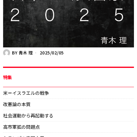
BY
青木 理
2025/02/05
特集
米＝イスラエルの戦争
改憲論の本質
社会運動から再起動する
高市軍拡の問題点