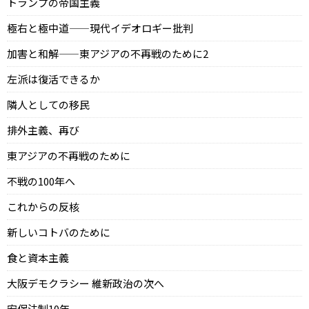
トランプの帝国主義
極右と極中道——現代イデオロギー批判
加害と和解——東アジアの不再戦のために2
左派は復活できるか
隣人としての移民
排外主義、再び
東アジアの不再戦のために
不戦の100年へ
これからの反核
新しいコトバのために
食と資本主義
大阪デモクラシー 維新政治の次へ
安保法制10年