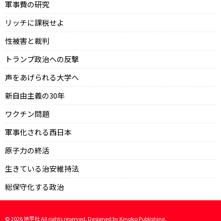
軍事費の研究
リッチに課税せよ
性被害と裁判
トランプ政治への反撃
声をあげられる大学へ
新自由主義の30年
ワクチン問題
軍事化される西日本
原子力の終活
生きている治安維持法
総保守化する政治
©
2026
地平社 All rights reserved. Designed by
Kinoko Publishing
.