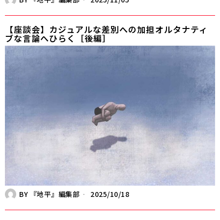
【座談会】カジュアルな差別への加担――オルタナティ
ブな言論へひらく［後編］
BY
『地平』編集部
2025/10/18