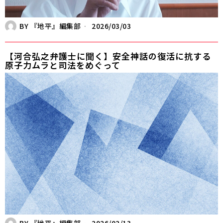
BY
『地平』編集部
2026/03/03
【河合弘之弁護士に聞く】安全神話の復活に抗する――
原子力ムラと司法をめぐって
BY
『地平』編集部
2026/02/13