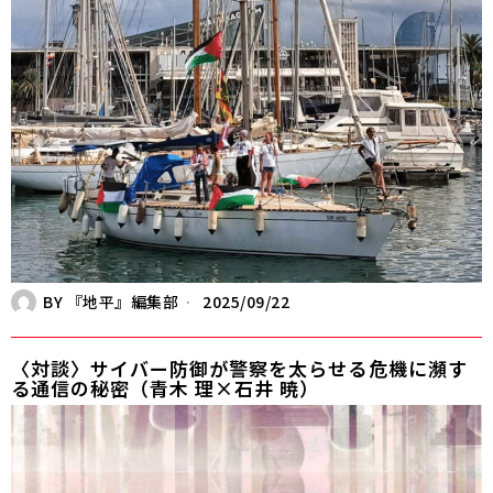
BY
『地平』編集部
2025/09/22
〈対談〉サイバー防御が警察を太らせる――危機に瀕す
る通信の秘密（青木 理×石井 暁）