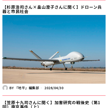
【杉原浩司さん×畠山澄子さんに聞く】ドローン兵
器と市民社会
BY
『地平』編集部
2026/04/30
【笠原十九司さんに聞く】加害研究の戦後史（第1
回）南京事件（上）