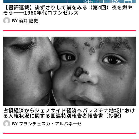
【書評連載】後ずさりして前をみる（第4回）夜を燃や
そう──1960年代ロサンゼルス
BY
酒井 隆史
占領経済からジェノサイド経済へ――パレスチナ地域におけ
る人権状況に関する国連特別報告者報告書〔抄訳〕
BY
フランチェスカ・アルバネーゼ