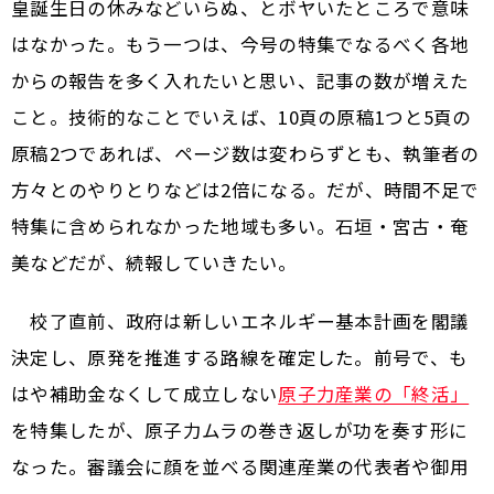
皇誕生日の休みなどいらぬ、とボヤいたところで意味
はなかった。もう一つは、今号の特集でなるべく各地
からの報告を多く入れたいと思い、記事の数が増えた
こと。技術的なことでいえば、10頁の原稿1つと5頁の
原稿2つであれば、ページ数は変わらずとも、執筆者の
方々とのやりとりなどは2倍になる。だが、時間不足で
特集に含められなかった地域も多い。石垣・宮古・奄
美などだが、続報していきたい。
校了直前、政府は新しいエネルギー基本計画を閣議
決定し、原発を推進する路線を確定した。前号で、も
はや補助金なくして成立しない
原子力産業の「終活」
を特集したが、原子力ムラの巻き返しが功を奏す形に
なった。審議会に顔を並べる関連産業の代表者や御用