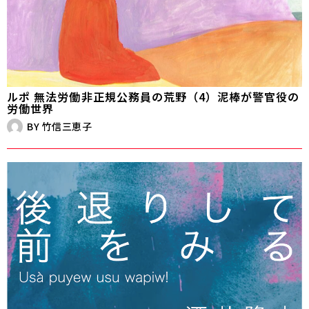
ルポ 無法労働――非正規公務員の荒野（4）泥棒が警官役の
労働世界
BY
竹信三恵子