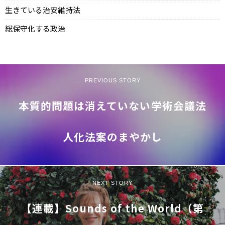
生きている治安維持法
総保守化する政治
PREVIOUS STORY
本質的問題は消えていない――学術会議法
人化法案のまやかし
NEXT STORY
【連載】Sounds of the World（第