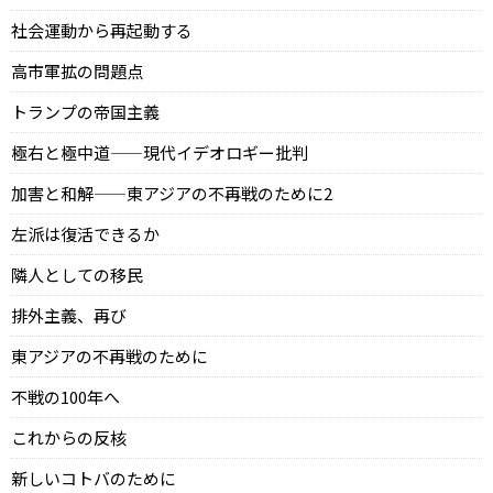
社会運動から再起動する
高市軍拡の問題点
トランプの帝国主義
極右と極中道——現代イデオロギー批判
加害と和解——東アジアの不再戦のために2
左派は復活できるか
隣人としての移民
排外主義、再び
東アジアの不再戦のために
不戦の100年へ
これからの反核
新しいコトバのために