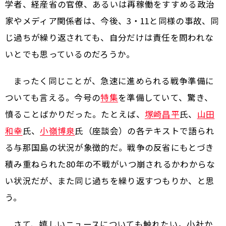
学者、経産省の官僚、あるいは再稼働をすすめる政治
家やメディア関係者は、今後、3・11と同様の事故、同
じ過ちが繰り返されても、自分だけは責任を問われな
いとでも思っているのだろうか。
まったく同じことが、急速に進められる戦争準備に
ついても言える。今号の
特集
を準備していて、驚き、
憤ることばかりだった。たとえば、
塚崎昌平
氏、
山田
和幸
氏、
小嶺博泉
氏（座談会）の各テキストで語られ
る与那国島の状況が象徴的だ。戦争の反省にもとづき
積み重ねられた80年の不戦がいつ崩されるかわからな
い状況だが、また同じ過ちを繰り返すつもりか、と思
う。
さて、嬉しいニュースについても触れたい。小社か