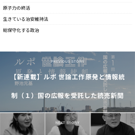
原子力の終活
生きている治安維持法
総保守化する政治
PREVIOUS STORY
【新連載】ルポ 世論工作――原発と情報統
制（１）国の広報を受託した読売新聞
NEXT STORY