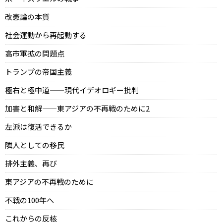
改憲論の本質
社会運動から再起動する
高市軍拡の問題点
トランプの帝国主義
極右と極中道——現代イデオロギー批判
加害と和解——東アジアの不再戦のために2
左派は復活できるか
隣人としての移民
排外主義、再び
東アジアの不再戦のために
不戦の100年へ
これからの反核