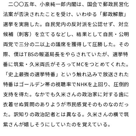
二〇〇五年、小泉純一郎内閣は、国会で郵政民営化
法案が否決されたことを受け、いわゆる「郵政解散」
選挙を実施した。自民党内の反対派を公認せず、対立
候補（刺客）を立てるなどし、結果として自民・公明
両党で三分の二以上の議席を獲得して圧勝した。その
際、僕はTBSの報道局長をやらされていたが、選挙特
番に筑紫・久米両氏がそろってMCをつとめてくれた。
「史上最強の選挙特番」という触れ込みで放送された
特番はゴールデン帯の視聴率でNHKを上回り、圧倒的
支持を得た。なかでも久米さんの政治家に対する歯に
衣着せぬ質問のありようが市民感覚そのものなのだっ
た。訳知りの政治記者とは異なる。久米さんの横で筑
紫さんが嬉しそうにしていたのを覚えている。