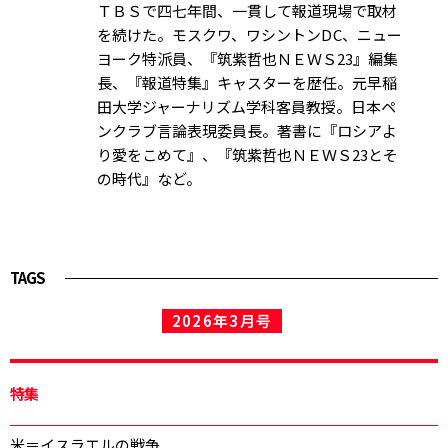
ＴＢＳで四七年間、一貫して報道現場で取材
を続けた。モスクワ、ワシントンD C、ニュー
ヨーク特派員、『筑紫哲也ＮＥＷＳ23』編集
長、『報道特集』キャスターを歴任。元早稲
田大学ジャーナリズム学科客員教授。日本ペ
ンクラブ言論表現委員長。著書に『ロシアよ
り愛をこめて』、『筑紫哲也ＮＥＷＳ23とそ
の時代』など。
TAGS
2026年3月号
特集
米＝イスラエルの戦争