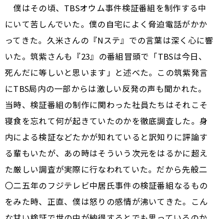
僕はその頃、TBSオウム事件検証番組を制作する中
にいて苦しんでいた。僕の自宅によく脅迫電話がかか
ってきた。久米さんの『Nステ』での言葉は深く心に響
いた。筑紫さんも『23』の番組冒頭で「TBSは今日、
死んだに等しいと思います」と述べた。この筑紫発言
にTBS局内の一部からは激しい反発の声も聞かれた。
当時、検証番組の制作に関わった社員たちはそれこそ
寝食を忘れて何が起きていたのかを徹底調査した。身
内による検証などたかが知れていると訳知りに評論す
る輩もいたが、あの時はそういう次元をはるかに超え
た厳しい調査が実際に行なわれていた。だから先般二
〇二五年のフジテレビ中居氏事件の検証番組なるもの
をみた時、正直、僕は怒りの感情が沸いてきた。こん
な甘い検証で世の中が納得するとでも思っているのか