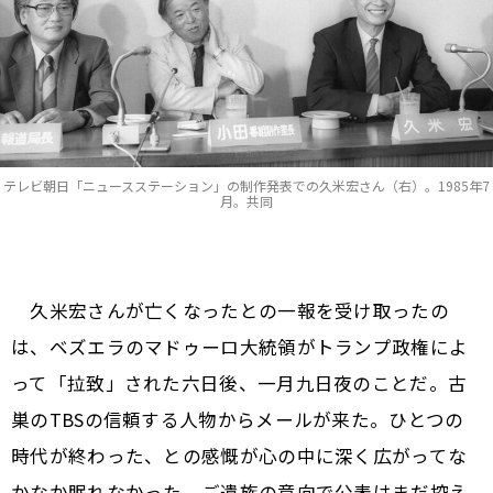
テレビ朝日「ニュースステーション」の制作発表での久米宏さん（右）。1985年7
月。共同
久米宏さんが亡くなったとの一報を受け取ったの
は、ベズエラのマドゥーロ大統領がトランプ政権によ
って「拉致」された六日後、一月九日夜のことだ。古
巣のTBSの信頼する人物からメールが来た。ひとつの
時代が終わった、との感慨が心の中に深く広がってな
かなか眠れなかった。ご遺族の意向で公表はまだ控え