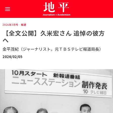
2026年3月号
·
報道
【全文公開】久米宏さん 追悼の彼方
へ
金平茂紀（ジャーナリスト。元ＴＢＳテレビ報道局長）
2026/02/05