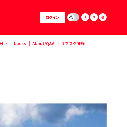
ログイン
号
books
About/Q&A
サブスク登録