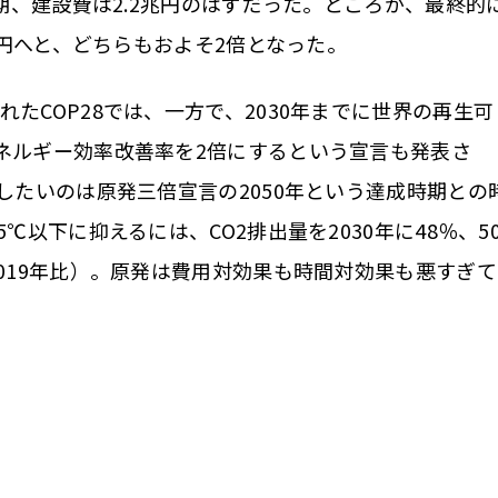
工期、建設費は2.2兆円のはずだった。ところが、最終的
7兆円へと、どちらもおよそ2倍となった。
COP28では、一方で、2030年までに世界の再生可
ネルギー効率改善率を2倍にするという宣言も発表さ
したいのは原発三倍宣言の2050年という達成時期との
℃以下に抑えるには、CO2排出量を2030年に48％、5
2019年比）。原発は費用対効果も時間対効果も悪すぎて