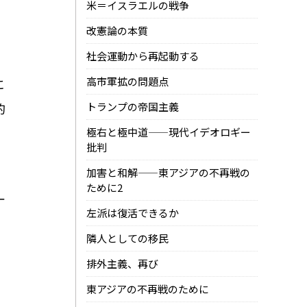
米＝イスラエルの戦争
改憲論の本質
社会運動から再起動する
高市軍拡の問題点
に
的
トランプの帝国主義
極右と極中道——現代イデオロギー
批判
加害と和解——東アジアの不再戦の
ために2
一
左派は復活できるか
隣人としての移民
排外主義、再び
東アジアの不再戦のために