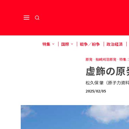
特集
国際
戦争／紛争
政治経済
原発
·
柏崎刈羽原発
·
特集
虚飾の原
松久保 肇（原子力資
2025/02/05