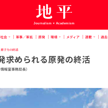
Journalism × Academism
社会
軍事／軍拡
原発
環境
メディア
連載
過去
：原子力の終活
発――求められる原発の終活
料情報室事務局長）