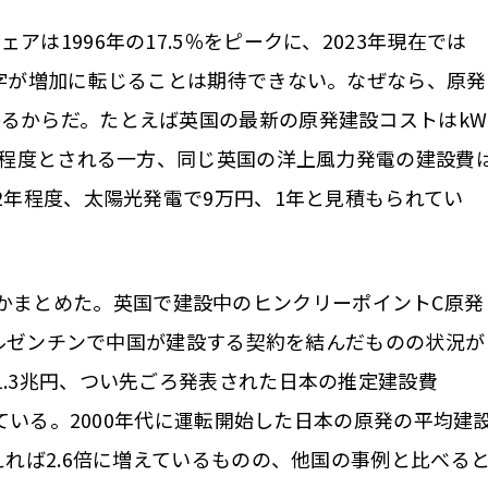
は1996年の17.5％をピークに、2023年現在では
数字が増加に転じることは期待できない。なぜなら、原発
るからだ。たとえば英国の最新の原発建設コストはkW
4年程度とされる一方、同じ英国の洋上風力発電の建設費
2年程度、太陽光発電で9万円、1年と見積もられてい
かまとめた。英国で建設中のヒンクリーポイントC原発
。アルゼンチンで中国が建設する契約を結んだものの状況が
1.3兆円、つい先ごろ発表された日本の推定建設費
れている。2000年代に運転開始した日本の原発の平均建
えれば2.6倍に増えているものの、他国の事例と比べる