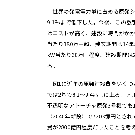
世界の発電電力量に占める原発シェア
9.1％まで低下した。今後、この
はコストが高く、建設に時間がかか
当たり180万円超、建設期間は1
kW当たり30万円程度、建設期間は
る。
図1
に近年の原発建設費をいくつ
では2基で8.2～9.4兆円に上る
不透明なアトーチャ原発3号機でも
（2040年新設）で7203億円とさ
費が2800億円程度だったことを考