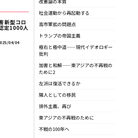
改憲論の本質
社会運動から再起動する
――新型コロ
高市軍拡の問題点
定1000人
トランプの帝国主義
025/04/04
極右と極中道——現代イデオロギー
批判
加害と和解——東アジアの不再戦の
ために2
左派は復活できるか
隣人としての移民
排外主義、再び
東アジアの不再戦のために
不戦の100年へ