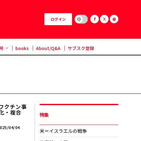
ログイン
号
books
About/Q&A
サブスク登録
ワクチン事
価化・複合
特集
025/04/04
米＝イスラエルの戦争