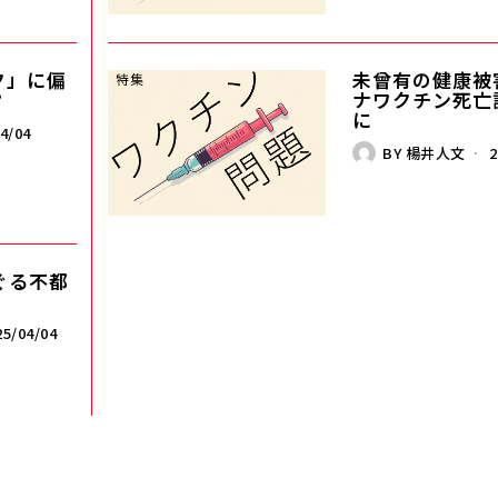
ク」に偏
未曾有の健康被害
？
ナワクチン死亡認
に
4/04
BY
楊井人文
2
ぐる不都
5/04/04