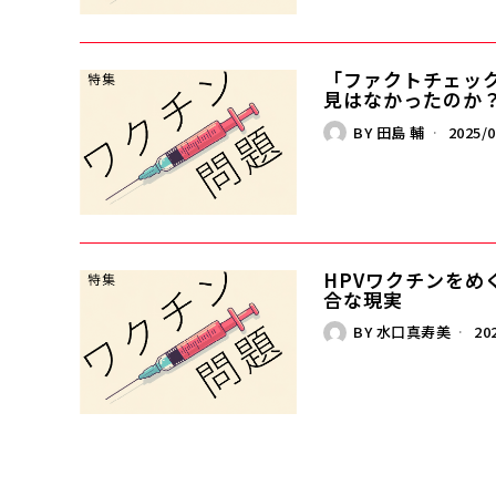
「ファクトチェッ
見はなかったのか
BY
田島 輔
2025/0
HPVワクチンをめ
合な現実
BY
水口真寿美
202