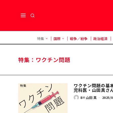
特集
国際
戦争／紛争
政治経済
特集：ワクチン問題
ワクチン問題の基本の
児科医・山田真さ
BY
山田 真
2025/0