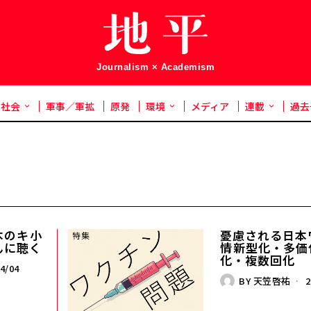
Journalism × Academism
社会
軍事／軍拡
原発
環境
メディア
連載
過去
キ――小
憂慮される日本
んに聴く
情――新型化・多
化・複数回化
4/04
BY
天笠啓祐
2