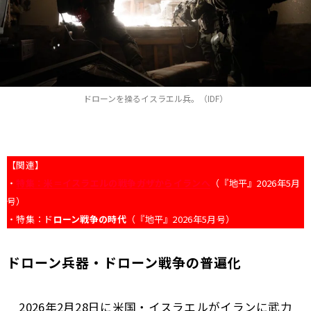
ドローンを操るイスラエル兵。（IDF）
【関連】
・
特集：米＝イスラエルの戦争――ガザからイランへ
（『地平』2026年5月
号）
・特集：ド
ローン戦争の時代
（『地平』2026年5月号）
ドローン兵器・ドローン戦争の普遍化
2026年2月28日に米国・イスラエルがイランに武力