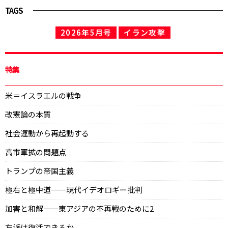
TAGS
2026年5月号
イラン攻撃
特集
米＝イスラエルの戦争
改憲論の本質
社会運動から再起動する
高市軍拡の問題点
トランプの帝国主義
極右と極中道——現代イデオロギー批判
加害と和解——東アジアの不再戦のために2
左派は復活できるか