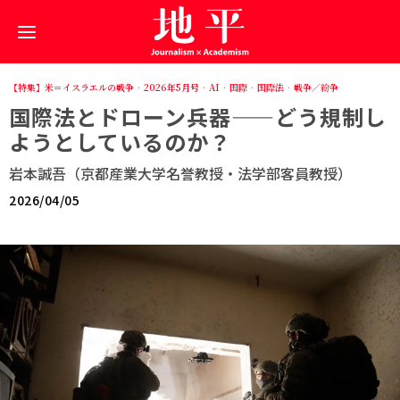
【特集】米＝イスラエルの戦争
·
2026年5月号
·
AI
·
国際
·
国際法
·
戦争／紛争
国際法とドローン兵器——どう規制し
ようとしているのか？
岩本誠吾（京都産業大学名誉教授・法学部客員教授）
2026/04/05