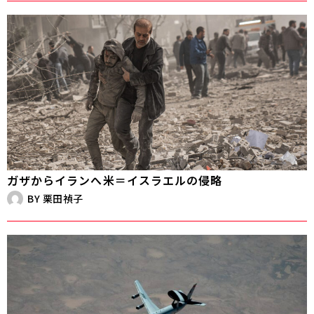
ガザからイランへ――米＝イスラエルの侵略
BY
栗田禎子