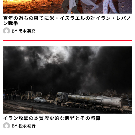
百年の過ちの果てに――米・イスラエルの対イラン・レバノ
ン戦争
BY
黒木英充
イラン攻撃の本質――歴史的な悪弊とその誤算
BY
松永泰行