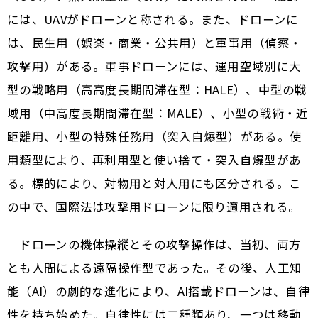
には、UAVがドローンと称される。また、ドローンに
は、民生用（娯楽・商業・公共用）と軍事用（偵察・
攻撃用）がある。軍事ドローンには、運用空域別に大
型の戦略用（高高度長期間滞在型：HALE）、中型の戦
域用（中高度長期間滞在型：MALE）、小型の戦術・近
距離用、小型の特殊任務用（突入自爆型）がある。使
用類型により、再利用型と使い捨て・突入自爆型があ
る。標的により、対物用と対人用にも区分される。こ
の中で、国際法は攻撃用ドローンに限り適用される。
ドローンの機体操縦とその攻撃操作は、当初、両方
とも人間による遠隔操作型であった。その後、人工知
能（AI）の劇的な進化により、AI搭載ドローンは、自律
性を持ち始めた。自律性には二種類あり、一つは移動