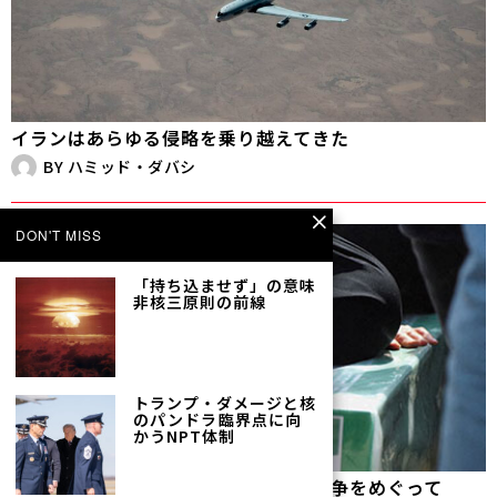
イランはあらゆる侵略を乗り越えてきた
BY
ハミッド・ダバシ
DON'T MISS
「持ち込ませず」の意味――
非核三原則の前線
トランプ・ダメージと核
のパンドラ――臨界点に向
かうNPT体制
空爆された学校——イランの教育と戦争をめぐって