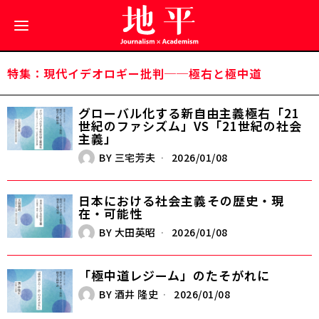
特集：現代イデオロギー批判──極右と極中道
グローバル化する新自由主義極右――「21
世紀のファシズム」VS「21世紀の社会
主義」
BY
三宅芳夫
2026/01/08
日本における社会主義――その歴史・現
在・可能性
BY
大田英昭
2026/01/08
「極中道レジーム」のたそがれに
BY
酒井 隆史
2026/01/08