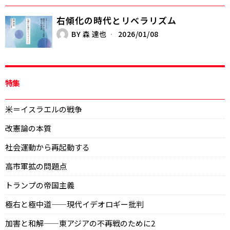
右傾化の時代とリベラリズム
BY
森 達也
2026/01/08
特集
米＝イスラエルの戦争
改憲論の本質
社会運動から再起動する
高市軍拡の問題点
トランプの帝国主義
極右と極中道——現代イデオロギー批判
加害と和解——東アジアの不再戦のために2