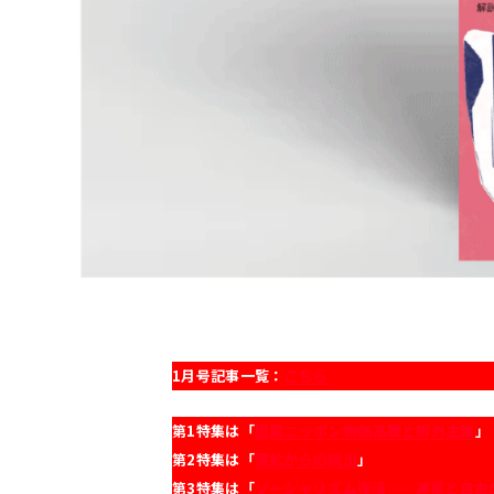
1月号記事一覧：
こちら
第1特集は「
困窮ニッポン――物価高騰と排外主義
」
第2特集は「
軍拡からの脱出
」
第3特集は「
ソーシャリズム復活——連帯と自由