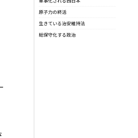
軍事化される西日本
原子力の終活
生きている治安維持法
総保守化する政治
な