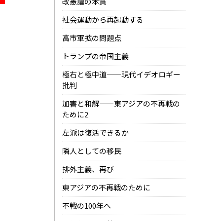
改憲論の本質
社会運動から再起動する
高市軍拡の問題点
トランプの帝国主義
極右と極中道——現代イデオロギー
批判
加害と和解——東アジアの不再戦の
ために2
左派は復活できるか
隣人としての移民
排外主義、再び
東アジアの不再戦のために
不戦の100年へ