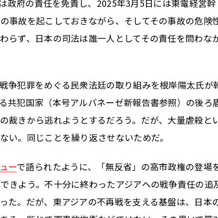
裁は政府の責任を免責し、2025年3月5日には東電経営幹
の事故を起こしておきながら、そしてその事故の危険
わらず、日本の司法は誰一人としてその責任を問わな
戦争犯罪をめぐる民衆法廷の取り組みを根岸陽太氏が
る共犯国家（本号アルバネーゼ新報告書参照）の後ろ
の裁きから逃れようとするだろう。だが、大量虐殺と
ない。同じことを繰り返させないためだ。
ュー
で語られたように、「無反省」の高市政権の登場
解できよう。不十分に終わったアジアへの戦争責任の追
った。だが、東アジアの不再戦を支える基盤は、日本