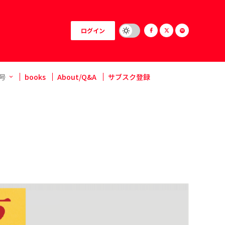
ログイン
号
books
About/Q&A
サブスク登録