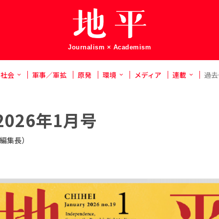
Journalism × Academism
社会
軍事／軍拡
原発
環境
メディア
連載
過去
026年1月号
編集長）