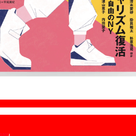
のNY
」