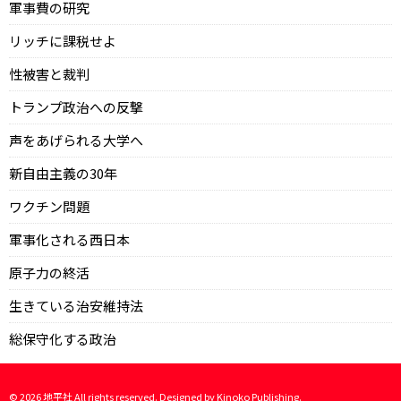
軍事費の研究
リッチに課税せよ
性被害と裁判
トランプ政治への反撃
声をあげられる大学へ
新自由主義の30年
ワクチン問題
軍事化される西日本
原子力の終活
生きている治安維持法
総保守化する政治
©
2026
地平社 All rights reserved. Designed by
Kinoko Publishing
.