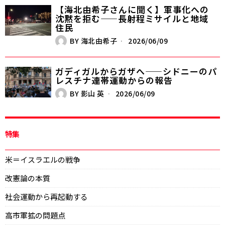
【海北由希子さんに聞く】軍事化への
沈黙を拒む——長射程ミサイルと地域
住民
BY
海北由希子
2026/06/09
ガディガルからガザへ——シドニーのパ
レスチナ連帯運動からの報告
BY
影山 英
2026/06/09
特集
米＝イスラエルの戦争
改憲論の本質
社会運動から再起動する
高市軍拡の問題点