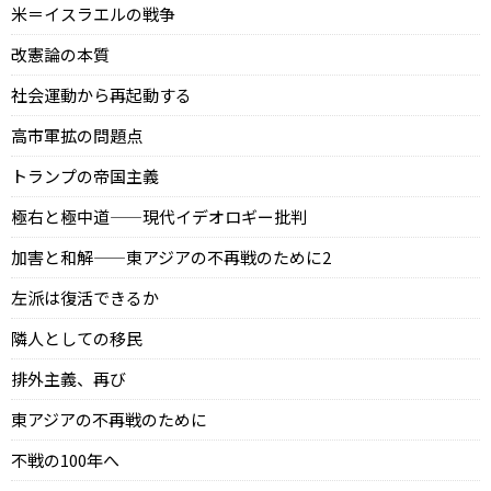
米＝イスラエルの戦争
改憲論の本質
社会運動から再起動する
高市軍拡の問題点
トランプの帝国主義
極右と極中道——現代イデオロギー批判
加害と和解——東アジアの不再戦のために2
左派は復活できるか
隣人としての移民
排外主義、再び
東アジアの不再戦のために
不戦の100年へ