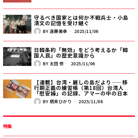
守るべき国家とは何か――不戦兵士・小島
清文の記憶を受け継ぐ
BY
遠藤美幸
2025/11/06
日韓条約「無効」をどう考えるか――「韓
国人民」の歴史意識から
BY
太田 修
2025/11/06
【連載】台湾・麗しの島だより——移
行期正義の練習帳（第18回）台湾人
「慰安婦」の記録、アマーの中の日本
BY
栖来ひかり
2025/11/06
特集