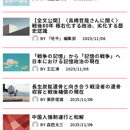
【全文公開】〈高橋哲哉さんに聞く〉
戦後80年 極右化する政治、劣化する歴
史認識
BY
『地平』編集部
2025/11/06
「戦争の記憶」から「記憶の戦争」へ――
日本における記憶政治の現在
BY
王広涛
2025/11/06
長生炭鉱遺骨と向き合う――戦没者の遺骨
収容と戦後補償の現在
BY
栗原俊雄
2025/11/06
中国人強制連行と和解
BY
森田太三
2025/11/06