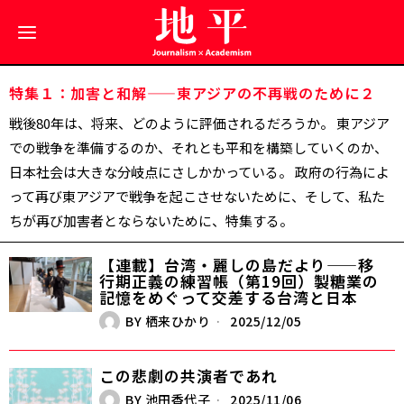
特集１：加害と和解——東アジアの不再戦のために２
戦後80年は、将来、どのように評価されるだろうか。 東アジア
での戦争を準備するのか、それとも平和を構築していくのか、
日本社会は大きな分岐点にさしかかっている。 政府の行為によ
って再び東アジアで戦争を起こさせないために、そして、私た
ちが再び加害者とならないために、特集する。
【連載】台湾・麗しの島だより——移
行期正義の練習帳（第19回）製糖業の
記憶をめぐって交差する台湾と日本
BY
栖来ひかり
2025/12/05
この悲劇の共演者であれ
BY
池田香代子
2025/11/06