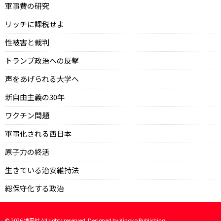
軍事費の研究
リッチに課税せよ
性被害と裁判
トランプ政治への反撃
声をあげられる大学へ
新自由主義の30年
ワクチン問題
軍事化される西日本
原子力の終活
生きている治安維持法
総保守化する政治
©
2026
地平社 All rights reserved. Designed by
Kinoko Publishing
.