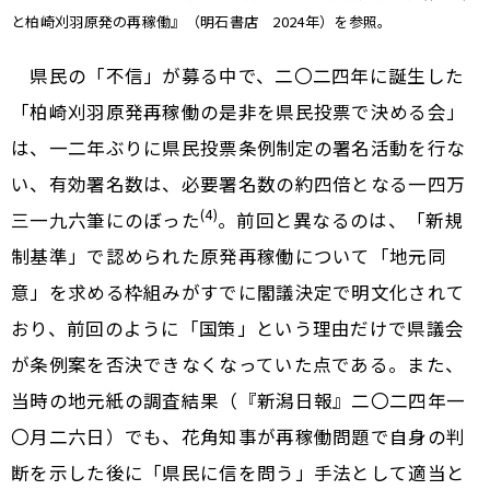
と柏崎刈羽原発の再稼働』（明石書店 2024年）を参照。
県民の「不信」が募る中で、二〇二四年に誕生した
「柏崎刈羽原発再稼働の是非を県民投票で決める会」
は、一二年ぶりに県民投票条例制定の署名活動を行な
い、有効署名数は、必要署名数の約四倍となる一四万
(4)
三一九六筆にのぼった
。前回と異なるのは、「新規
制基準」で認められた原発再稼働について「地元同
意」を求める枠組みがすでに閣議決定で明文化されて
おり、前回のように「国策」という理由だけで県議会
が条例案を否決できなくなっていた点である。また、
当時の地元紙の調査結果（『新潟日報』二〇二四年一
〇月二六日）でも、花角知事が再稼働問題で自身の判
断を示した後に「県民に信を問う」手法として適当と