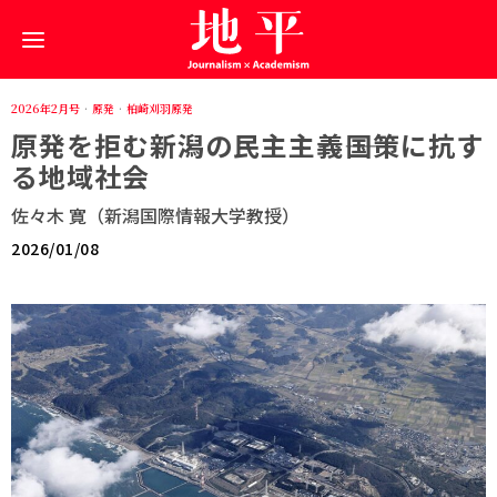
2026年2月号
·
原発
·
柏崎刈羽原発
原発を拒む新潟の民主主義――国策に抗す
る地域社会
佐々木 寛（新潟国際情報大学教授）
2026/01/08