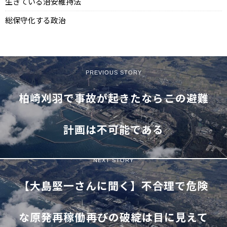
生きている治安維持法
総保守化する政治
PREVIOUS STORY
柏崎刈羽で事故が起きたなら――この避難
計画は不可能である
NEXT STORY
【大島堅一さんに聞く】不合理で危険
な原発再稼働――再びの破綻は目に見えて