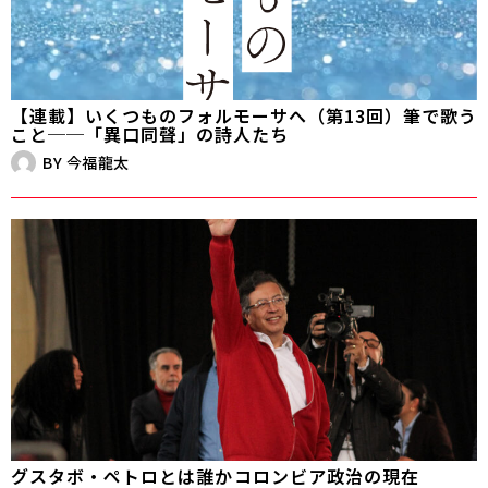
【連載】いくつものフォルモーサへ（第13回）筆で歌う
こと──「異口同聲」の詩人たち
BY
今福龍太
グスタボ・ペトロとは誰か――コロンビア政治の現在