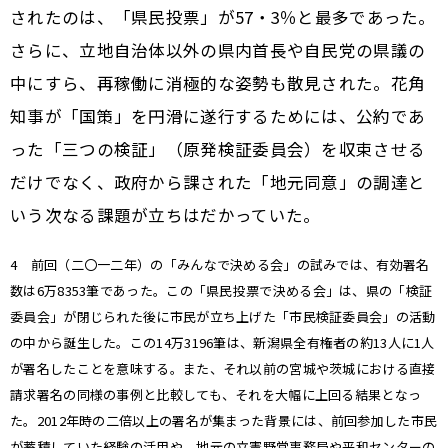
されたのは、「県民投票」が57・3％と最多であった。
さらに、立地自治体以外の県内首長や自民党の県議の
中にすら、再稼働に消極的な姿勢も散見された。花角
知事が「国策」を円滑に遂行するためには、公約であ
った「三つの検証」（原発検証委員会）を収束させる
だけでなく、政府から課された「地元同意」の調達と
いう次なる課題が立ちはだかっていた。
4 前回（二〇一二年）の「みんなで決める会」の試みでは、有効署名
数は6万8353筆であった。この「県民投票で決める会」は、県の「検証
委員会」が閉じられた後に市民が立ち上げた「市民検証委員会」の活動
の中から誕生した。この14万3196筆は、新潟県全有権者の約13人に1人
が署名したことを意味する。また、それ以前の宮城や茨城における直接
請求署名の同様の事例と比較しても、それを大幅に上回る結果となっ
た。2012年時の二倍以上の署名が集まった背景には、前回参加した市民
が蓄積していた経験の活用や、地元の立憲野党事務局や平和センターの