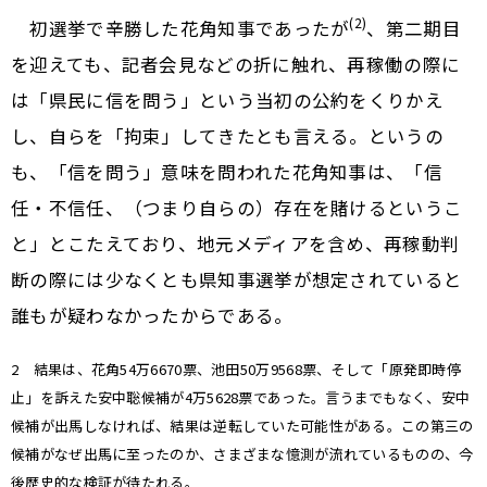
(2)
初選挙で辛勝した花角知事であったが
、第二期目
を迎えても、記者会見などの折に触れ、再稼働の際に
は「県民に信を問う」という当初の公約をくりかえ
し、自らを「拘束」してきたとも言える。というの
も、「信を問う」意味を問われた花角知事は、「信
任・不信任、（つまり自らの）存在を賭けるというこ
と」とこたえており、地元メディアを含め、再稼動判
断の際には少なくとも県知事選挙が想定されていると
誰もが疑わなかったからである。
2 結果は、花角54万6670票、池田50万9568票、そして「原発即時停
止」を訴えた安中聡候補が4万5628票であった。言うまでもなく、安中
候補が出馬しなければ、結果は逆転していた可能性がある。この第三の
候補がなぜ出馬に至ったのか、さまざまな憶測が流れているものの、今
後歴史的な検証が待たれる。