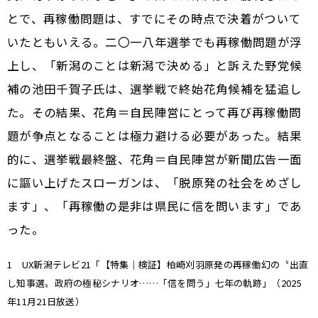
とで、再稼働問題は、すでにその時点で決着がついて
いたともいえる。二〇一八年選挙でも再稼働問題が浮
上し、「新潟のことは新潟で決める」と訴えた野党候
補の池田千賀子氏は、選挙戦で終始花角候補を猛追し
た。その結果、花角＝自民陣営にとって再び再稼働問
題が争点となることは極力避ける必要があった。結果
的に、選挙戦最終盤、花角＝自民陣営が新聞広告一面
に謳い上げたスローガンは、「脱原発の社会をめざし
ます」、「再稼働の是非は県民に信を問います」であ
った。
1 UX新潟テレビ21「【特集｜検証】柏崎刈羽原発の再稼働幻の〝出直
し知事選〟政府の極秘シナリオ……「信を問う」七年の軌跡」（2025
年11月21日放送）