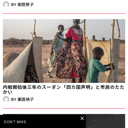
BY
柴田修子
内戦開始後三年のスーダン――「四カ国声明」と市民のたた
かい
BY
栗田禎子
DON'T MISS