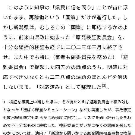
このように知事の「県民に信を問う」ことが宙に浮
いたまま、再稼働という「国策」だけが進行した。し
かし新潟県は、むしろこの「国策」に即応するかのよ
うに、前米山県政に始まった「原発検証委員会」を、
十分な総括的検証も経ずに二〇二三年三月に終了さ
せ、また中でも特に（筆者も副委員長を務めた）「避
難委員会」で提起した四五六の論点のうち、明確に対
応すべき少なくとも二三八点の課題のほとんどを解決
(3)
しないまま、「対応済み」として整理した
。
3 検証を事実上中断した県は、その後たとえば避難委員会で積み残し
となった「被ばく線量シミュレーション」なども実施したが、事故想定
も放出線量想定もあらかじめ極度に限定し、リスクを過小評価したきわ
めて不十分なものに終始した。検証委員会がいかに多くの課題を残した
のかについては、池内了『新潟から問いかける原発問題――福島事故の検証