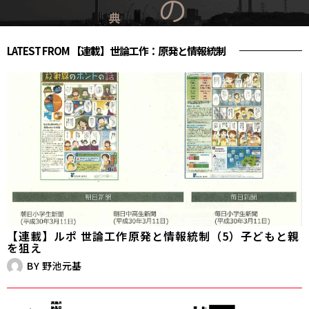
LATEST FROM 【連載】世論工作：原発と情報統制
【連載】ルポ 世論工作――原発と情報統制（5）子どもと親
を狙え
BY
野池元基