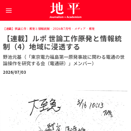
【連載】世論工作：原発と情報統制
·
2026年7月号
·
メディア
·
原発
【連載】ルポ 世論工作――原発と情報統
制（4）地域に浸透する
野池元基（「東京電力福島第一原発事故に関わる電通の世
論操作を研究する会（電通研）」メンバー）
2026/07/03