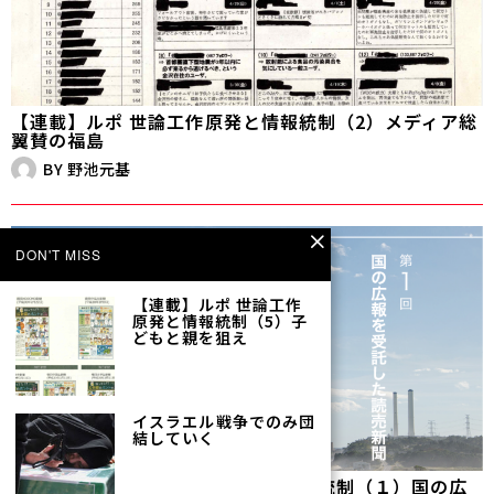
【連載】ルポ 世論工作――原発と情報統制（2）メディア総
翼賛の福島
BY
野池元基
DON'T MISS
【連載】ルポ 世論工作――
原発と情報統制（5）子
どもと親を狙え
イスラエル――戦争でのみ団
結していく
【新連載】ルポ 世論工作――原発と情報統制（１）国の広