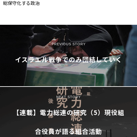
総保守化する政治
PREVIOUS STORY
イスラエル――戦争でのみ団結していく
NEXT STORY
【連載】電力総連の研究（5）現役組
合役員が語る組合活動