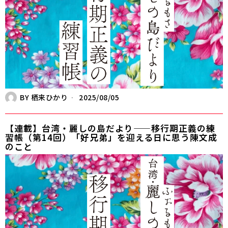
BY
栖来ひかり
2025/08/05
【連載】台湾・麗しの島だより——移行期正義の練
習帳（第14回）「好兄弟」を迎える日に思う陳文成
のこと