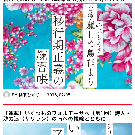
BY
栖来ひかり
2025/02/05
【連載】いくつものフォルモーサへ（第1回）詩人・
沙力浪（サリラン）の南への視線とともに