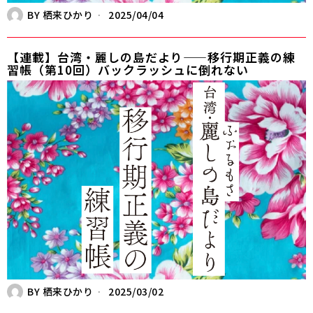
BY
栖来ひかり
2025/04/04
【連載】台湾・麗しの島だより——移行期正義の練
習帳（第10回）バックラッシュに倒れない
BY
栖来ひかり
2025/03/02