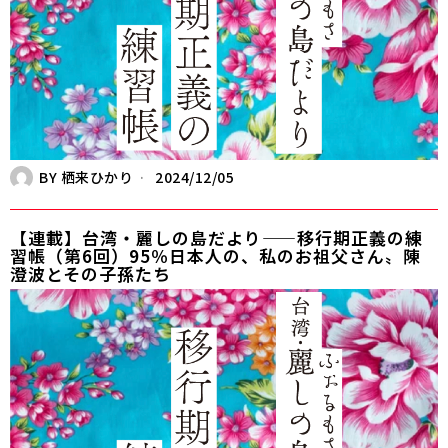
BY
栖来ひかり
2024/12/05
【連載】台湾・麗しの島だより——移行期正義の練
習帳（第6回）95％日本人の、私のお祖父さん〟陳
澄波とその子孫たち