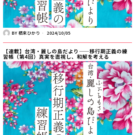
BY
栖来ひかり
2024/10/05
【連載】台湾・麗しの島だより——移行期正義の練
習帳（第4回）真実を直視し、和解を考える