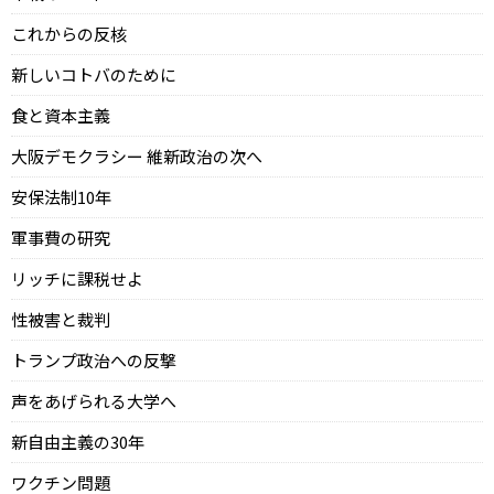
これからの反核
新しいコトバのために
食と資本主義
大阪デモクラシー 維新政治の次へ
安保法制10年
軍事費の研究
リッチに課税せよ
性被害と裁判
トランプ政治への反撃
声をあげられる大学へ
新自由主義の30年
ワクチン問題