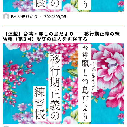
BY
栖来ひかり
2024/09/05
【連載】台湾・麗しの島だより——移行期正義の練
習帳（第3回）歴史の偉人を再検する