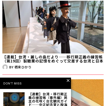
【連載】台湾・麗しの島だより——移行期正義の練習帳
（第19回）製糖業の記憶をめぐって交差する台湾と日本
BY
栖来ひかり
DON'T MISS
【連載】台湾・移行期正
義の練習帳（番外編）民
主の花咲く台北観光ガイ
ド──中正紀念堂と殷海