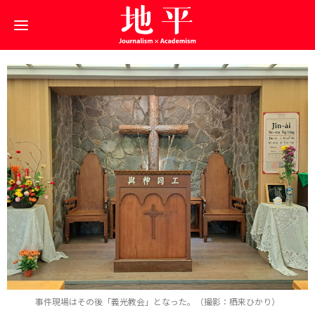
事件現場はその後「義光教会」となった。（撮影：栖来ひかり）