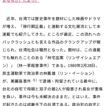
ぉるもさ〉だより）
近年、台湾では歴史事件を題材にした映画やドラマ
が増え、「移行期正義」と連動する文化潮流として本
連載でも紹介してきた。ところが最近、この流れへの
バックラッシュとも言える作品のクランクアップが報
じられ、台湾社会は騒然となった。題材は、この連載
でも触れたことのある「林宅血案（リンザイシュエア
ン）」（林一家殺害事件）である。1980年2月28日、
民主運動家で政治家の林義雄（リン・イーション）
（1）
が、美麗島事件
で逮捕・拘留されている最中に、
台北の自宅で母親と双子の娘2人が殺害され長女が重傷
を負い、事件は今も未解決のままだ。とはいえ、事件
が起きたのは戒厳令下の台湾である。政治犯の自宅と