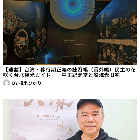
【連載】台湾・移行期正義の練習帳（番外編）民主の花
咲く台北観光ガイド──中正紀念堂と殷海光旧宅
BY
栖来ひかり