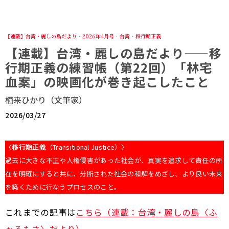
【連載】台湾・麗しの島だより
·
2026年4月号
·
台湾
·
移行期正義
【連載】台湾・麗しの島だより——移
行期正義の練習帳（第22回）「林宅
血案」の映画化が巻き起こしたこと
栖来ひかり（文筆家）
2026/03/27
〈
移行期正義
（Transitional Justice）〉
過去に大きな不正や人権侵害があった社会が、真実を追求して責任の所
在を明確にすると共に、分断された社会の和解をめざし、より良い未来
を築くために行なうプロセスのこと。
これまでの記事は
こちら（連載：台湾・麗しの島〈ふ