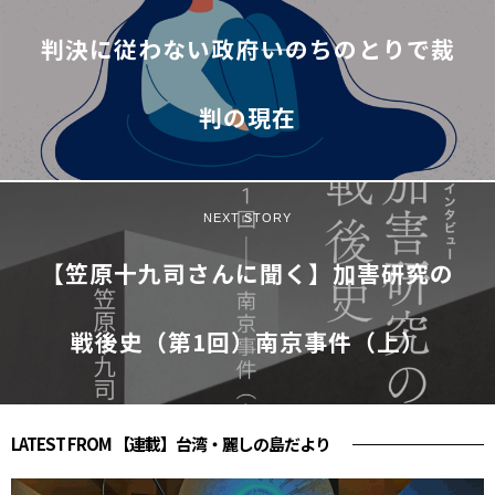
判決に従わない政府――いのちのとりで裁
判の現在
NEXT STORY
【笠原十九司さんに聞く】加害研究の
戦後史（第1回）南京事件（上）
LATEST FROM 【連載】台湾・麗しの島だより