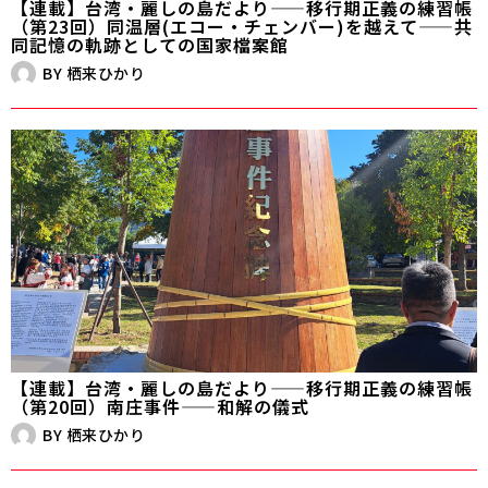
【連載】台湾・麗しの島だより——移行期正義の練習帳
（第23回）同温層(エコー・チェンバー)を越えて——共
同記憶の軌跡としての国家檔案館
BY
栖来ひかり
【連載】台湾・麗しの島だより——移行期正義の練習帳
（第20回）南庄事件——和解の儀式
BY
栖来ひかり