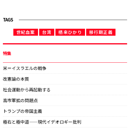
TAGS
世紀血案
台湾
栖来ひかり
移行期正義
特集
米＝イスラエルの戦争
改憲論の本質
社会運動から再起動する
高市軍拡の問題点
トランプの帝国主義
極右と極中道——現代イデオロギー批判