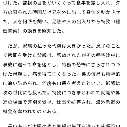
づけた。監視の目をかいくぐって食事を差し入れ、夕
方の限られた時間だけ兄を外に出して身体を動かさせ
た。犬を何匹も飼い、足跡や人の出入りから特務（秘
密警察）の動きを察知した。
だが、家族の払った代償は大きかった。息子のこと
で拷問を受けた父親は、釈放されたがその帰宅途中に
事故に遭って命を落とし、特務の恐怖にさらされつづ
けた母親も、病を得て亡くなった。弟の儒昌も精神的
に追い詰められ、何度も自殺を考えたといい、影響は
次の世代にも及んだ。特務につきまとわれて就職や昇
進の場面で差別を受け、仕事を妨害され、海外派遣の
機会を奪われたのである。
長いあいだ太陽の光と無縁の生活を送った施儒珍自