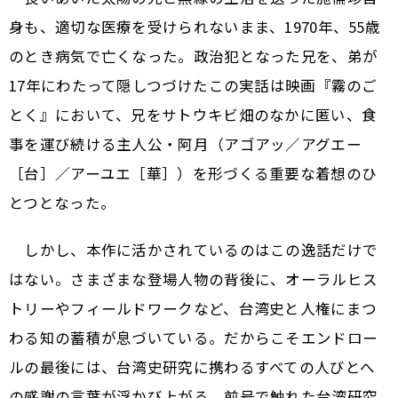
身も、適切な医療を受けられないまま、1970年、55歳
のとき病気で亡くなった。政治犯となった兄を、弟が
17年にわたって隠しつづけた――この実話は映画『霧のご
とく』において、兄をサトウキビ畑のなかに匿い、食
事を運び続ける主人公・阿月（アゴアッ／アグエー
［台］／アーユエ［華］）を形づくる重要な着想のひ
とつとなった。
しかし、本作に活かされているのはこの逸話だけで
はない。さまざまな登場人物の背後に、オーラルヒス
トリーやフィールドワークなど、台湾史と人権にまつ
わる知の蓄積が息づいている。だからこそエンドロー
ルの最後には、台湾史研究に携わるすべての人びとへ
の感謝の言葉が浮かび上がる。前号で触れた台湾研究