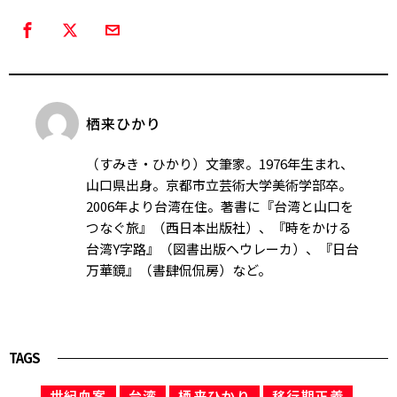
栖来ひかり
（すみき・ひかり）文筆家。1976年生まれ、
山口県出身。京都市立芸術大学美術学部卒。
2006年より台湾在住。著書に『台湾と山口を
つなぐ旅』（西日本出版社）、『時をかける
台湾Y字路』（図書出版ヘウレーカ）、『日台
万華鏡』（書肆侃侃房）など。
TAGS
世紀血案
台湾
栖来ひかり
移行期正義