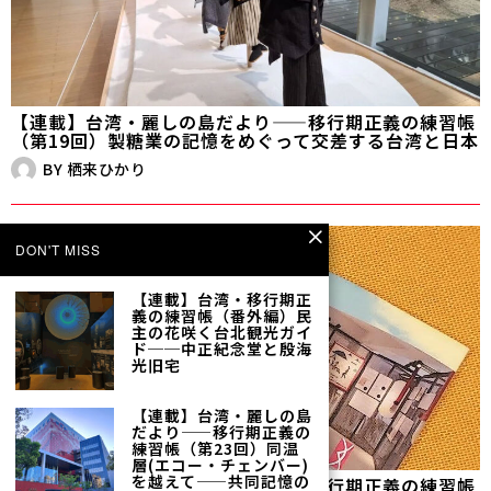
【連載】台湾・麗しの島だより——移行期正義の練習帳
（第19回）製糖業の記憶をめぐって交差する台湾と日本
BY
栖来ひかり
DON'T MISS
【連載】台湾・移行期正
義の練習帳（番外編）民
主の花咲く台北観光ガイ
ド──中正紀念堂と殷海
光旧宅
【連載】台湾・麗しの島
だより——移行期正義の
練習帳（第23回）同温
層(エコー・チェンバー)
を越えて——共同記憶の
【連載】台湾・麗しの島だより——移行期正義の練習帳