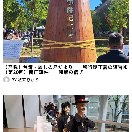
【連載】台湾・麗しの島だより——移行期正義の練習帳
（第20回）南庄事件——和解の儀式
BY
栖来ひかり