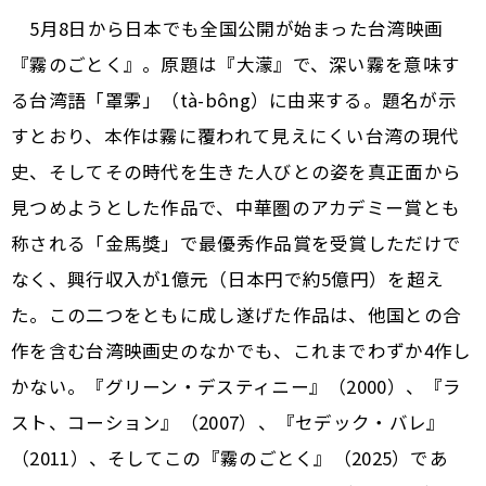
5月8日から日本でも全国公開が始まった台湾映画
『霧のごとく』。原題は『大濛』で、深い霧を意味す
る台湾語「罩雺」（tà-bông）に由来する。題名が示
すとおり、本作は霧に覆われて見えにくい台湾の現代
史、そしてその時代を生きた人びとの姿を真正面から
見つめようとした作品で、中華圏のアカデミー賞とも
称される「金馬獎」で最優秀作品賞を受賞しただけで
なく、興行収入が1億元（日本円で約5億円）を超え
た。この二つをともに成し遂げた作品は、他国との合
作を含む台湾映画史のなかでも、これまでわずか4作し
かない。『グリーン・デスティニー』（2000）、『ラ
スト、コーション』（2007）、『セデック・バレ』
（2011）、そしてこの『霧のごとく』（2025）であ