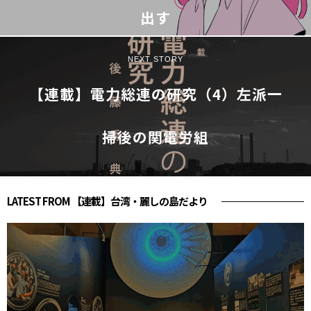
出す
NEXT STORY
【連載】電力総連の研究（4）左派一
掃後の関電労組
LATEST FROM 【連載】台湾・麗しの島だより