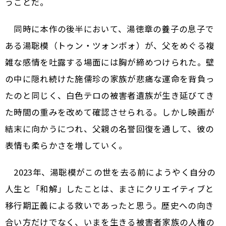
うことだ。
同時に本作の後半において、湯徳章の養子の息子で
ある湯聡模（トゥン・ツォンボォ）が、父をめぐる複
雑な感情を吐露する場面には胸が締めつけられた。壁
の中に隠れ続けた施儒珍の家族が悲痛な運命を背負っ
たのと同じく、白色テロの被害者遺族が生き延びてき
た時間の重みを改めて確認させられる。しかし映画が
結末に向かうにつれ、父親の名誉回復を通して、彼の
表情も柔らかさを増していく。
2023年、湯聡模がこの世を去る前にようやく自分の
人生と「和解」したことは、まさにクリエイティブと
移行期正義による救いであったと思う。歴史への向き
合い方だけでなく、いまを生きる被害者家族の人権の