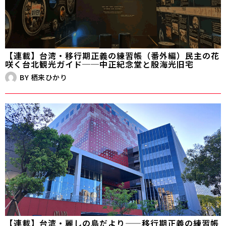
【連載】台湾・移行期正義の練習帳（番外編）民主の花
咲く台北観光ガイド──中正紀念堂と殷海光旧宅
BY
栖来ひかり
【連載】台湾・麗しの島だより——移行期正義の練習帳