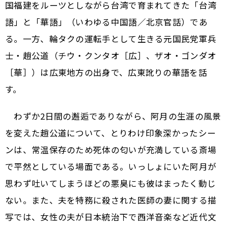
国福建をルーツとしながら台湾で育まれてきた「台湾
語」と「華語」（いわゆる中国語／北京官話）であ
る。一方、輪タクの運転手として生きる元国民党軍兵
士・趙公道（チウ・クンタオ［広］、ザオ・ゴンダオ
［華］）は広東地方の出身で、広東訛りの華語を話
す。
わずか2日間の邂逅でありながら、阿月の生涯の風景
を変えた趙公道について、とりわけ印象深かったシー
ンは、常温保存のため死体の匂いが充満している斎場
で平然としている場面である。いっしょにいた阿月が
思わず吐いてしまうほどの悪臭にも彼はまったく動じ
ない。また、夫を特務に殺された医師の妻に関する描
写では、女性の夫が日本統治下で西洋音楽など近代文