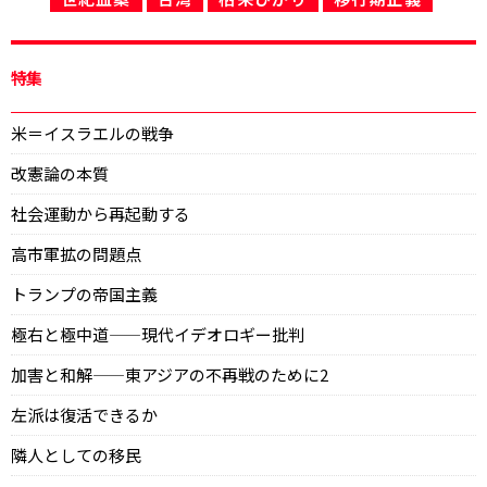
特集
米＝イスラエルの戦争
改憲論の本質
社会運動から再起動する
高市軍拡の問題点
トランプの帝国主義
極右と極中道——現代イデオロギー批判
加害と和解——東アジアの不再戦のために2
左派は復活できるか
隣人としての移民