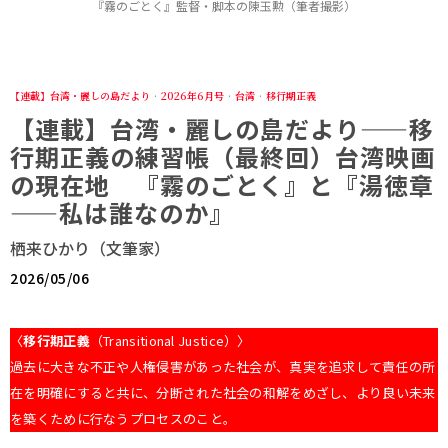
『霧のごとく』監督・脚本の陳玉勲（筆者撮影）
【連載】台湾・麗しの島だより
·
2026年6月号
·
台湾
·
移行期正義
【連載】台湾・麗しの島だより——移
行期正義の練習帳（最終回）台湾映画
の現在地 『霧のごとく』と『湯徳章
——私は誰なのか』
栖来ひかり（文筆家）
2026/05/06
〈
移行期正義
（Transitional Justice）〉
過去に大きな不正や人権侵害があった社会が、真実を追求して責任の所
在を明確にすると共に、分断された社会の和解をめざし、より良い未来
を築くために行なうプロセスのこと。