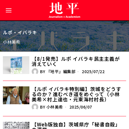
ルポ・イバラキ
小林美希
【8/1発売】ルポ イバラキ――民主主義が
消えていく
BY
『地平』編集部
2025/07/22
【ルポ イバラキ特別編】茨城をどうす
るのか？――進むべき道をめぐって（小林
美希×村上達也・元東海村村長）
BY
小林美希
2025/06/07
【Web版独自】茨城県庁「秘書自殺」