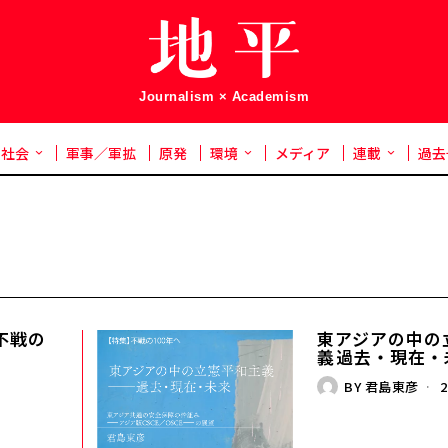
Journalism × Academism
社会
軍事／軍拡
原発
環境
メディア
連載
過去
不戦の
東アジアの中の
義――過去・現在
BY
君島東彦
2