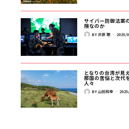
サイバー防御法案
険なのか
BY
井原 聰
2025/0
となりの台湾が見える
那国の苦悩と次代
人々
BY
山田和幸
2025