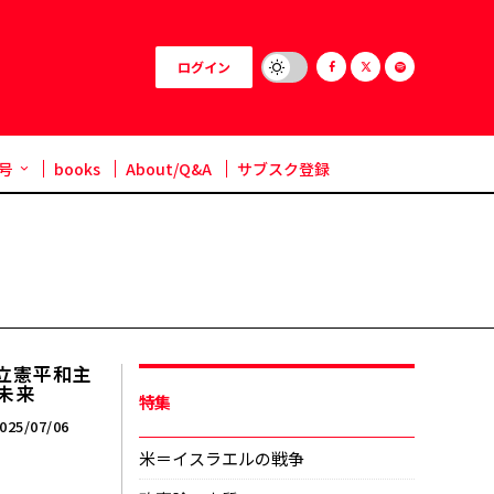
ログイン
号
books
About/Q&A
サブスク登録
立憲平和主
・未来
特集
025/07/06
米＝イスラエルの戦争