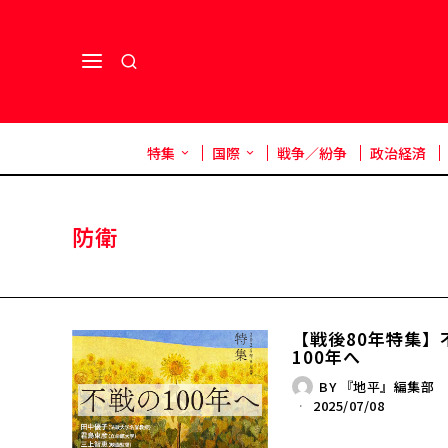
特集
国際
戦争／紛争
政治経済
防衛
【戦後80年特集】
100年へ
BY
『地平』編集部
2025/07/08