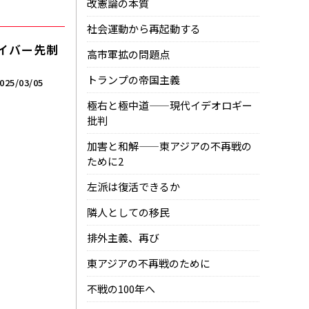
改憲論の本質
社会運動から再起動する
イバー先制
高市軍拡の問題点
トランプの帝国主義
025/03/05
極右と極中道——現代イデオロギー
批判
加害と和解——東アジアの不再戦の
ために2
左派は復活できるか
隣人としての移民
排外主義、再び
東アジアの不再戦のために
不戦の100年へ