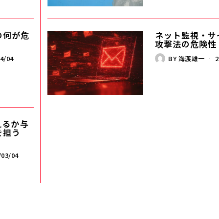
の何が危
ネット監視・サ
攻撃法の危険性
4/04
BY
海渡雄一
2
か――与
を担う
/03/04