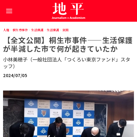
人権
·
桐生市事件
·
生活保護
·
生活保護
·
貧困
【全文公開】桐生市事件——生活保護
が半減した市で何が起きていたか
小林美穂子（一般社団法人「つくろい東京ファンド」スタ
ッフ）
2024/07/05