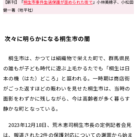
【新刊】『
桐生市事件――生活保護が歪められた街で
』小林美穂子、小松田
健一著（地平社）
次々に明らかになる桐生市の闇
桐生市は、かつては絹織物で栄えた町で、群馬県民
の誰もが子ども時代に遊ぶ上毛かるたでも「桐生は日
本の機（はた）どころ」と謳われる。一時期は商店街
がごった返すほどの賑わいを見せた桐生市は、当時の
面影をわずかに残しながら、今は高齢者が多く暮らす
静かな町となっている。
2023年12月18日、荒木恵司桐生市長の定例記者会見
は、報道された2件の保護対応についての謝罪から始ま