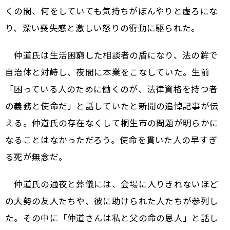
くの間、何をしていても気持ちがぼんやりと虚ろにな
り、深い喪失感と激しい怒りの衝動に駆られた。
仲道氏は生活困窮した相談者の盾になり、法の鉾で
自治体と対峙し、夜間に本業をこなしていた。生前
「困っている人のために働くのが、法律資格を持つ者
の義務と使命だ」と話していたと新聞の追悼記事が伝
える。仲道氏の存在なくして桐生市の問題が明らかに
なることはなかっただろう。使命を貫いた人の早すぎ
る死が無念だ。
仲道氏の通夜と葬儀には、会場に入りきれないほど
の大勢の友人たちや、彼に助けられた人たちが参列し
た。その中に「仲道さんは私と父の命の恩人」と話し