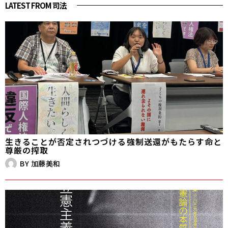
LATEST FROM 司法
生きることが否定されつづける――強制送還がもたらす命と
尊厳の搾取
BY
加藤美和