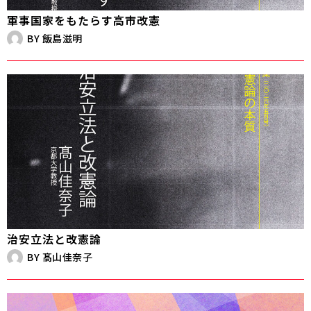
軍事国家をもたらす高市改憲
BY
飯島滋明
治安立法と改憲論
BY
髙山佳奈子