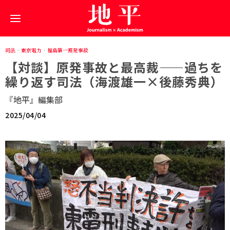
司法
·
東京電力
·
福島第一原発事故
【対談】原発事故と最高裁——過ちを
繰り返す司法（海渡雄一×後藤秀典）
『地平』編集部
2025/04/04