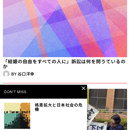
「結婚の自由をすべての人に」訴訟は何を問うているの
か
BY
谷口洋幸
DON'T MISS
格差拡大と日本社会の危
機