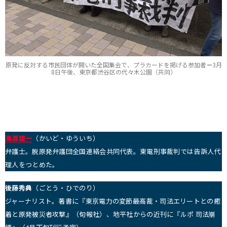
原発に反対する市民団体が開いた全国集会で、プラカードを掲げる参加者＝3月
8日午後、東京都渋谷区の代々木公園（共同）
海渡雄一
（かいど・ゆういち）
弁護士。脱原発弁護団全国連絡会共同代表。東電刑事裁判では告訴人代
理人をつとめた。
後藤秀典
（ごとう・ひでのり）
ジャーナリスト。著書に『東京電力の変節――最高裁・司法エリートとの癒
着と原発被災者攻撃』（旬報社）、地平社からの近刊に『ルポ 司法崩