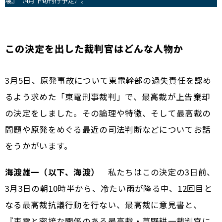
壊』（4月下旬刊行予定）。
この決定を出した裁判官はどんな人物か
――3月5日、原発事故について東電幹部の過失責任を認め
るよう求めた「東電刑事裁判」で、最高裁が上告棄却
の決定をしました。その論理や特徴、そして最高裁の
問題や原発をめぐる最近の司法判断などについてお話
をうかがいます。
海渡雄一（以下、海渡）
私たちはこの決定の3日前、
3月3日の朝10時半から、冷たい雨が降る中、12回目と
なる最高裁抗議行動を行ない、最高裁に意見書と、
『東電と密接な関係のある最高裁・草野耕一裁判官に