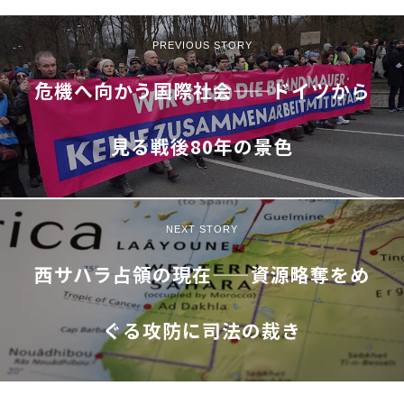
PREVIOUS STORY
危機へ向かう国際社会——ドイツから
見る戦後80年の景色
NEXT STORY
西サハラ占領の現在——資源略奪をめ
ぐる攻防に司法の裁き