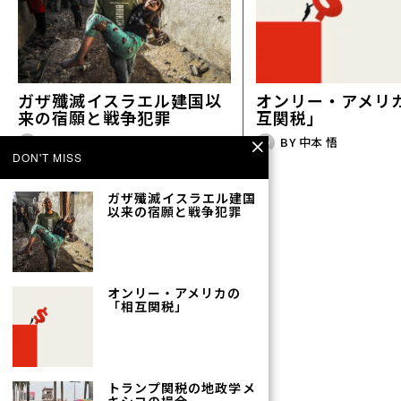
ガザ殲滅――イスラエル建国以
オンリー・アメリ
来の宿願と戦争犯罪
互関税」
BY
早尾貴紀
BY
中本 悟
DON'T MISS
ガザ殲滅――イスラエル建国
以来の宿願と戦争犯罪
オンリー・アメリカの
「相互関税」
【新連載】歌舞伎町で。
（１）差別と排除のなかで
置き去りにされる少女たち
トランプ関税の地政学――メ
BY
仁藤夢乃