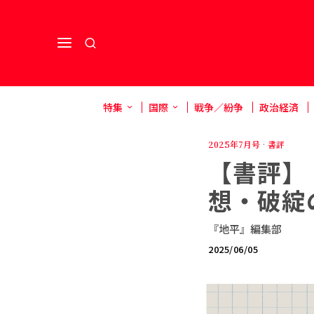
特集
国際
戦争／紛争
政治経済
2025年7月号
·
書評
【書評】
想・破綻
『地平』編集部
2025/06/05