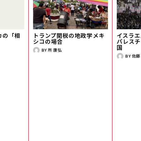
カの「相
トランプ関税の地政学――メキ
イスラエ
シコの場合
パレスチ
国
BY
所 康弘
BY
佐藤