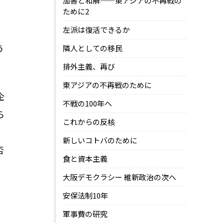
加害と和解——東アジアの不再戦の
、
ために2
左派は復活できるか
う
隣人としての移民
排外主義、再び
東アジアの不再戦のために
企
不戦の100年へ
ら
これからの反核
新しいコトバのために
否
食と資本主義
大阪デモクラシー 維新政治の次へ
安保法制10年
軍事費の研究