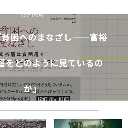
NEXT STORY
『貧困へのまなざし——富裕
層をどのように見ているの
か』