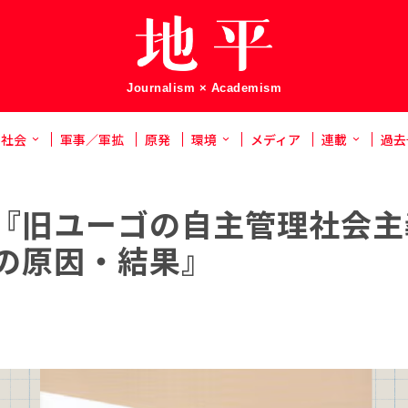
Journalism × Academism
社会
軍事／軍拡
原発
環境
メディア
連載
過去
『旧ユーゴの自主管理社会主
の原因・結果』