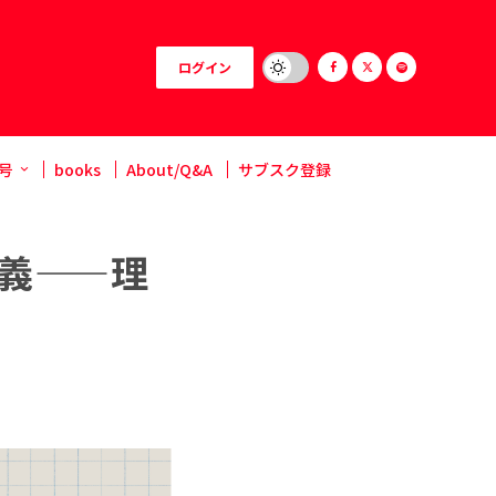
ログイン
号
books
About/Q&A
サブスク登録
義——理