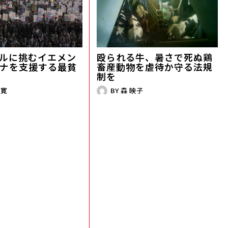
ルに挑むイエメン――
殴られる牛、暑さで死ぬ鶏――
ナを支援する最貧
畜産動物を虐待か守る法規
制を
 寛
BY
森 映子