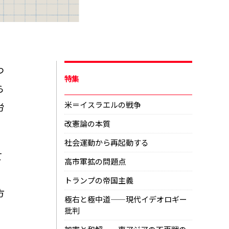
つ
特集
ら
米＝イスラエルの戦争
労
改憲論の本質
社会運動から再起動する
て
高市軍拡の問題点
トランプの帝国主義
方
極右と極中道——現代イデオロギー
批判