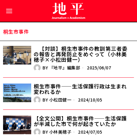
桐生市事件
【対談】桐生市事件の教訓――第三者委
の報告と再発防止をめぐって（小林美
穂子×小松田健一）
BY
『地平』編集部
2025/06/07
桐生市事件——生活保護行政は生まれ
変われるか
BY
小松田健一
2024/10/05
【全文公開】桐生市事件——生活保護
が半減した市で何が起きていたか
BY
小林美穂子
2024/07/05