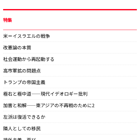
特集
米＝イスラエルの戦争
改憲論の本質
社会運動から再起動する
高市軍拡の問題点
トランプの帝国主義
極右と極中道——現代イデオロギー批判
加害と和解——東アジアの不再戦のために2
左派は復活できるか
隣人としての移民
排外主義、再び