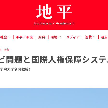
Journalism × Academism
社会
軍事／軍拡
原発
環境
メディア
連載
過去
力
·
社会
ビ問題と国際人権保障システ
学院大学名誉教授）