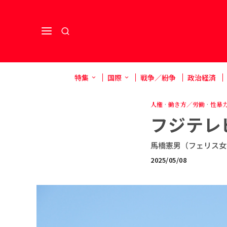
特集
国際
戦争／紛争
政治経済
人権
·
働き方／労働
·
性暴
フジテレ
馬橋憲男（フェリス女
2025/05/08