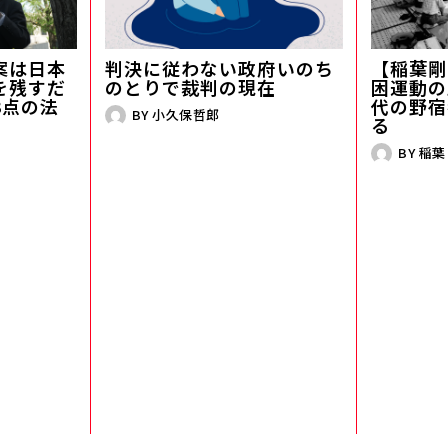
案は日本
判決に従わない政府――いのち
【稲葉剛
を残すだ
のとりで裁判の現在
困運動の歴
3点の法
代の野宿
BY
小久保哲郎
る
BY
稲葉