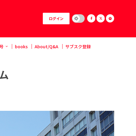
ログイン
号
books
About/Q&A
サブスク登録
ム