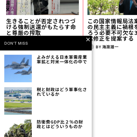
生きることが否定されつづ
この国家情報局法
ける――強制送還がもたらす命
の民主主義に禍根
と尊厳の搾取
ろう――必要不可欠な
案修正を提案する
BY
加藤美和
DON'T MISS
BY
海渡雄一
よみがえる日本軍需産業――
軍拡と対米一体化の中で
税と財政はどう軍事化さ
れているか
生存権が認められない世界――
困窮する外国籍者支援の現
場から
防衛費GDP比２％の財
政とはどういうものか
BY
大澤優真