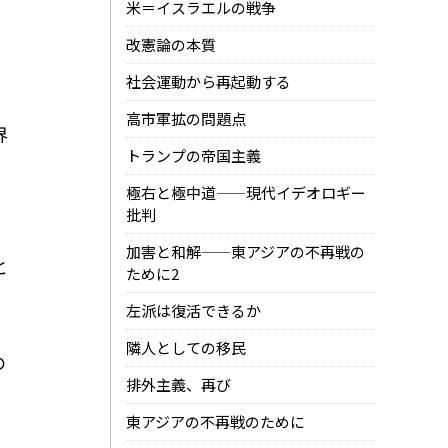
米＝イスラエルの戦争
改憲論の本質
社会運動から再起動する
高市軍拡の問題点
界
トランプの帝国主義
極右と極中道——現代イデオロギー
批判
加害と和解——東アジアの不再戦の
と
ために2
左派は復活できるか
隣人としての移民
の
排外主義、再び
東アジアの不再戦のために