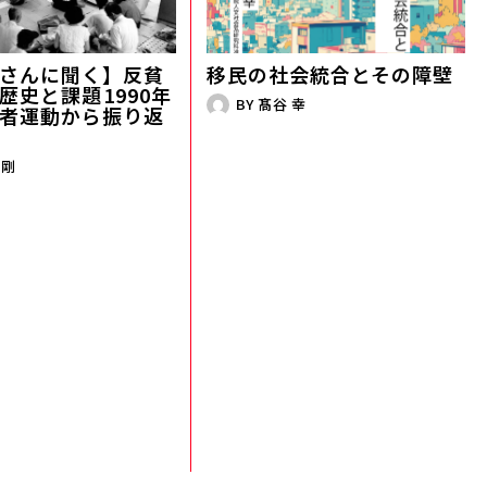
さんに聞く】反貧
移民の社会統合とその障壁
史と課題――1990年
BY
髙谷 幸
者運動から振り返
 剛