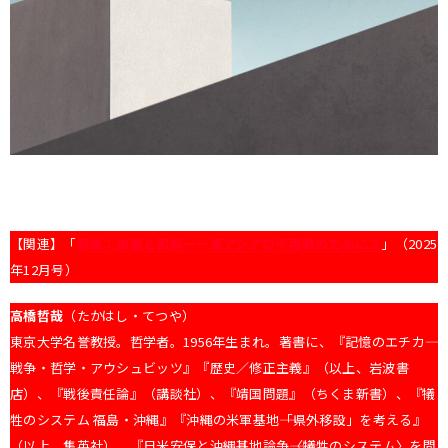
【関連】「
特集：加害と和解ーー東アジアの不再戦のために２
」（2025
年12月号）
高橋哲哉
（たかはし・てつや）
東京大学名誉教授。哲学者。1956年生まれ。著書に、『記憶のエチカ――
戦争・哲学・アウシュビッツ』『歴史／修正主義』（以上、岩波書
店）、『戦後責任論』（講談社）、『靖国問題』（ちくま新書）、『犠
牲のシステム 福島・沖縄』『沖縄の米軍基地――「県外移設」を考える』
（以上、集英社）、『日米安保と沖縄基地論争――〈犠牲のシステム〉を問