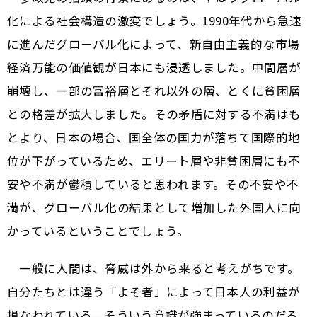
化による社会構造の激変でしょう。1990年代から急速
に進んだグローバル化によって、新自由主義的な市場
経済万能の価値観が日本にも浸透しました。中間層が
崩壊し、一部の富裕層とそれ以外の層、とくに貧困層
との格差が拡大しました。その矛盾に対する不満はも
とより、日本の場合、国全体の国力が落ちて国際的地
位が下がっているため、エリート層や非貧困層にも不
安や不満が鬱積していると思われます。その不安や不
満が、グローバル化の結果として増加した外国人に向
かっているということでしょう。
一般に人間は、脅威は外から来ると考えがちです。
自分たちとは違う「よそ者」によって日本人の利益が
損なわれている、そういう意識が強まっているのだろ