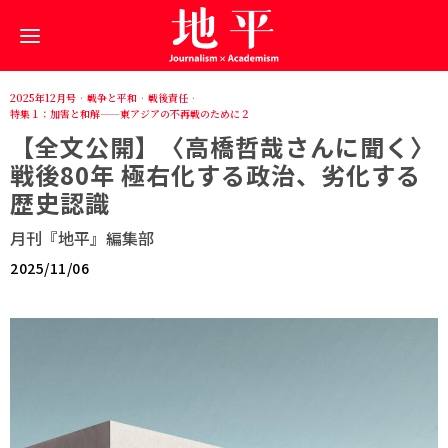
2025年12月号
·
戦争と平和
·
戦後責任
·
特集１：加害と和解——東アジアの不再戦のために２
【全文公開】〈高橋哲哉さんに聞く〉
戦後80年 極右化する政治、劣化する
歴史認識
月刊『地平』編集部
2025/11/06