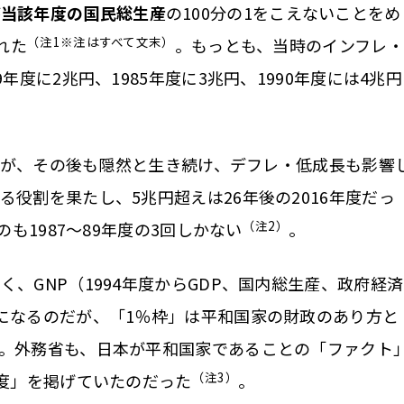
が
当該年度の国民総生産
の100分の1をこえないことをめ
（注1※注はすべて文末）
れた
。もっとも、当時のインフレ・
年度に2兆円、1985年度に3兆円、1990年度には4兆円
れるが、その後も隠然と生き続け、デフレ・低成長も影響
役割を果たし、5兆円超えは26年後の2016年度だっ
（注2）
のも1987～89年度の3回しかない
。
、GNP（1994年度からGDP、国内総生産、政府経済
になるのだが、「1％枠」は平和国家の財政のあり方と
。外務省も、日本が平和国家であることの「ファクト
（注3）
程度」を掲げていたのだった
。