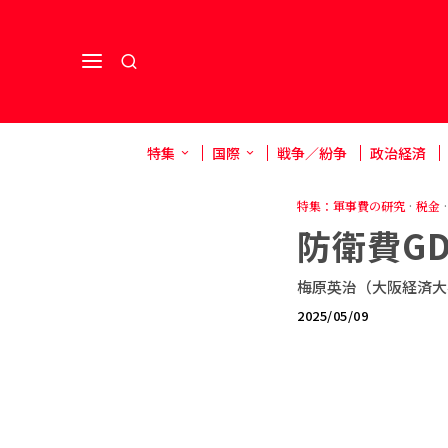
特集
国際
戦争／紛争
政治経済
特集：軍事費の研究
·
税金
·
防衛費G
梅原英治（大阪経済大
2025/05/09