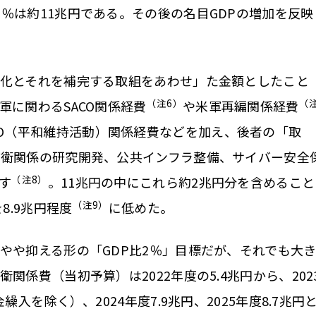
2％は約11兆円である。その後の名目GDPの増加を反映
化とそれを補完する取組をあわせ」た金額としたこと
（注6）
（
軍に関わるSACO関係経費
や米軍再編関係経費
O（平和維持活動）関係経費などを加え、後者の「取
防衛関係の研究開発、公共インフラ整備、サイバー安全
（注8）
す
。11兆円の中にこれら約2兆円分を含めること
（注9）
8.9兆円程度
に低めた。
や抑える形の「GDP比2％」目標だが、それでも大
関係費（当初予算）は2022年度の5.4兆円から、202
入を除く）、2024年度7.9兆円、2025年度8.7兆円