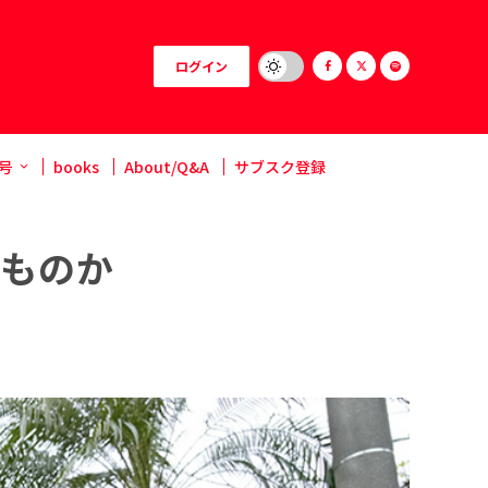
ログイン
号
books
About/Q&A
サブスク登録
うものか