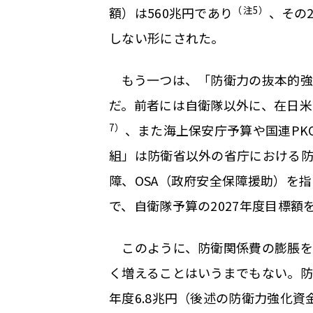
（注5）
額）は560兆円であり
、その
しない形にされた。
もう一つは、「防衛力の抜本的強
だ。前者には自衛隊以外に、在日米
7）
、また海上保安庁予算や国連PK
組」は防衛省以外の省庁における
障、OSA（政府安全保障援助）を指
で、自衛隊予算の2027年度目標額を
このように、防衛関係費の膨脹をや
く増えることはいうまでもない。防衛
年度6.8兆円（後述の防衛力強化資金繰