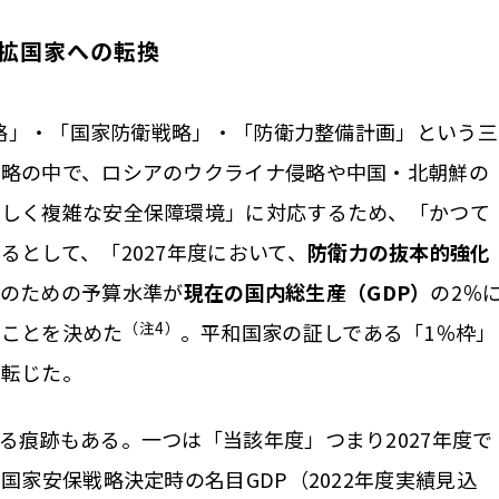
軍拡国家への転換
戦略」・「国家防衛戦略」・「防衛力整備計画」という三
戦略の中で、ロシアのウクライナ侵略や中国・北朝鮮の
厳しく複雑な安全保障環境」に対応するため、「かつて
るとして、「2027年度において、
防衛力の抜本的強化
のための予算水準が
現在の国内総生産（GDP）
の2％
（注4）
」ことを決めた
。平和国家の証しである「1％枠」
に転じた。
痕跡もある。一つは「当該年度」つまり2027年度で
国家安保戦略決定時の名目GDP（2022年度実績見込