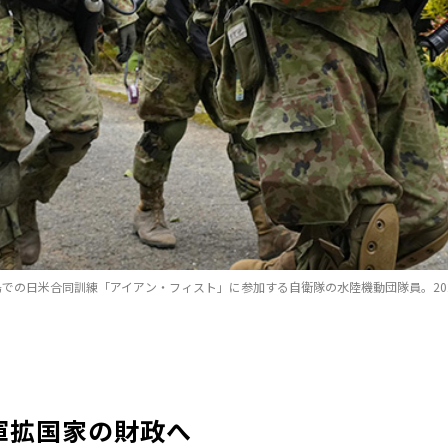
での日米合同訓練「アイアン・フィスト」に参加する自衛隊の水陸機動団隊員。202
軍拡国家の財政へ