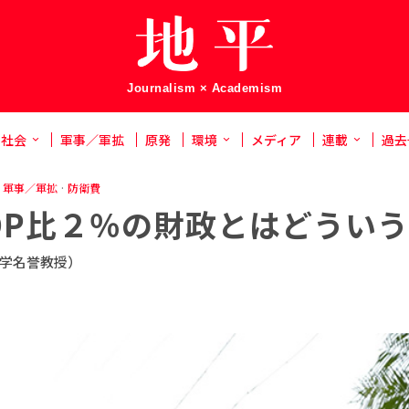
Journalism × Academism
社会
軍事／軍拡
原発
環境
メディア
連載
過去
軍事／軍拡
·
防衛費
DP比２％の財政とはどうい
学名誉教授）