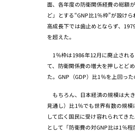
面、各年度の防衛関係経費の総額
ど」とする“GNP比1％枠”が設けら
高成長下では歯止めとならず、1979
を超えた。
1％枠は1986年12月に廃止さ
て、防衛関係費の増大を押しとどめる
た。GNP（GDP）比1％を上回った
もちろん、日本経済の規模は大きく
見通し）比1％でも世界有数の規模
して広く国民に受け容れられてきた
として「防衛費の対GNP比は1％