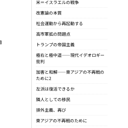
米＝イスラエルの戦争
改憲論の本質
社会運動から再起動する
高市軍拡の問題点
自
トランプの帝国主義
極右と極中道——現代イデオロギー
批判
加害と和解——東アジアの不再戦の
ために2
左派は復活できるか
隣人としての移民
排外主義、再び
東アジアの不再戦のために