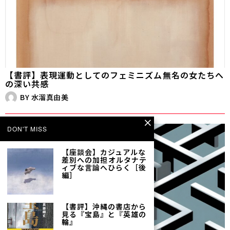
【書評】表現運動としてのフェミニズム――無名の女たちへ
の深い共感
BY
水溜真由美
DON'T MISS
【座談会】カジュアルな
差別への加担――オルタナテ
ィブな言論へひらく［後
編］
【書評】沖縄の書店から
見る『宝島』と『英雄の
輪』