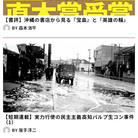
【書評】沖縄の書店から見る『宝島』と『英雄の輪』
BY
森本浩平
【短期連載】実力行使の民主主義――高知パルプ生コン事件
（1）
BY
坂手洋二