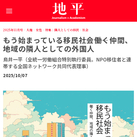
2025年11月号
·
人権
·
女性
·
特集：隣人としての移民
·
社会
もう始まっている移民社会――働く仲間、
地域の隣人としての外国人
鳥井一平（全統一労働組合特別執行委員。NPO移住者と連
帯する全国ネットワーク共同代表理事）
2025/10/07