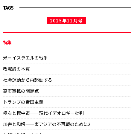
TAGS
2025年11月号
特集
米＝イスラエルの戦争
改憲論の本質
社会運動から再起動する
高市軍拡の問題点
トランプの帝国主義
極右と極中道——現代イデオロギー批判
加害と和解——東アジアの不再戦のために2