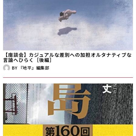
【座談会】カジュアルな差別への加担――オルタナティブな
言論へひらく［後編］
BY
『地平』編集部