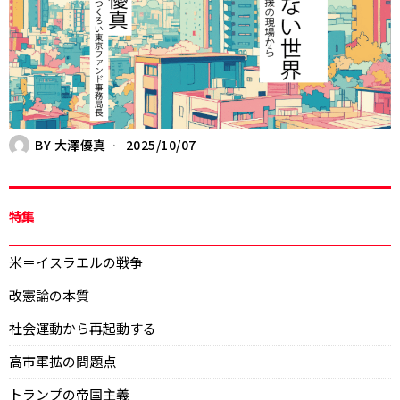
BY
大澤優真
2025/10/07
特集
米＝イスラエルの戦争
改憲論の本質
社会運動から再起動する
高市軍拡の問題点
トランプの帝国主義