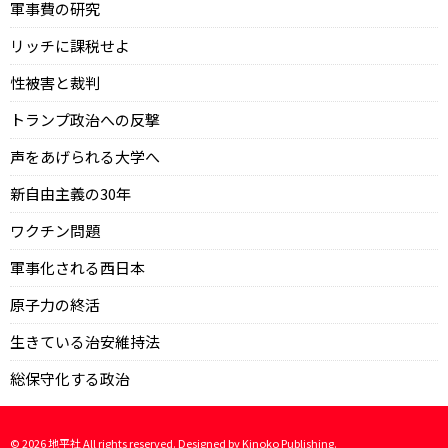
軍事費の研究
リッチに課税せよ
性被害と裁判
トランプ政治への反撃
声をあげられる大学へ
新自由主義の30年
ワクチン問題
軍事化される西日本
原子力の終活
生きている治安維持法
総保守化する政治
©
2026
地平社 All rights reserved. Designed by
Kinoko Publishing
.