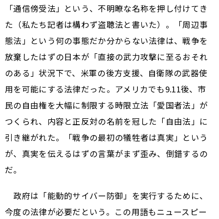
「通信傍受法」という、不明瞭な名称を押し付けてき
た（私たち記者は構わず盗聴法と書いた）。「周辺事
態法」という何の事態だか分からない法律は、戦争を
放棄したはずの日本が「直接の武力攻撃に至るおそれ
のある」状況下で、米軍の後方支援、自衛隊の武器使
用を可能にする法律だった。アメリカでも9.11後、市
民の自由権を大幅に制限する時限立法「愛国者法」が
つくられ、内容と正反対の名前を冠した「自由法」に
引き継がれた。「戦争の最初の犠牲者は真実」という
が、真実を伝えるはずの言葉がまず歪み、倒錯するの
だ。
政府は「能動的サイバー防御」を実行するために、
今度の法律が必要だという。この用語もニュースピー