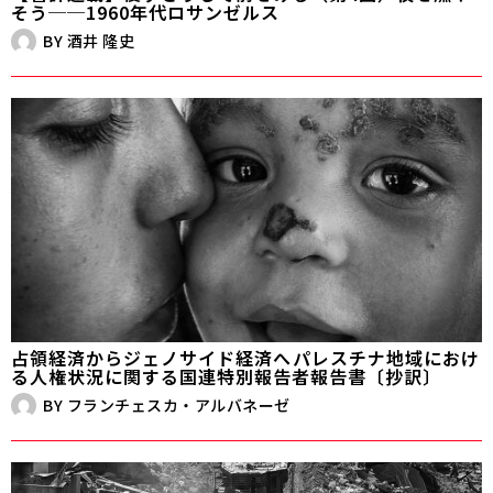
そう──1960年代ロサンゼルス
BY
酒井 隆史
占領経済からジェノサイド経済へ――パレスチナ地域におけ
る人権状況に関する国連特別報告者報告書〔抄訳〕
BY
フランチェスカ・アルバネーゼ