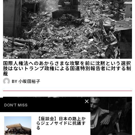
国際人権法へのあからさまな攻撃を前に沈黙という選択
肢はない――トランプ政権による国連特別報告者に対する制
裁
BY
小坂田裕子
DON'T MISS
【座談会】日本の路上か
らジェノサイドに抗議す
る