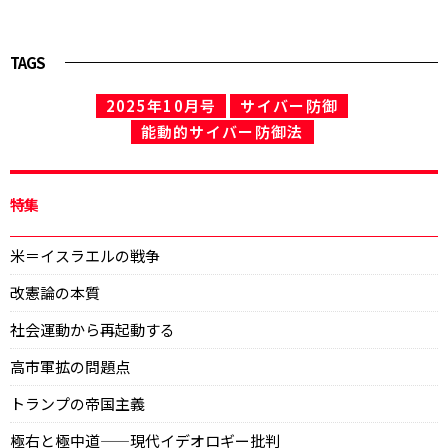
TAGS
2025年10月号
サイバー防御
能動的サイバー防御法
特集
米＝イスラエルの戦争
改憲論の本質
社会運動から再起動する
高市軍拡の問題点
トランプの帝国主義
極右と極中道——現代イデオロギー批判