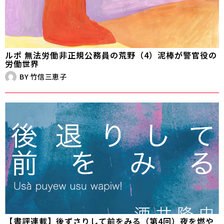
ルポ 無法労働――非正規公務員の荒野（4）泥棒が警官役の
労働世界
BY
竹信三恵子
【書評連載】後ずさりして前をみる（第4回）夜を燃や