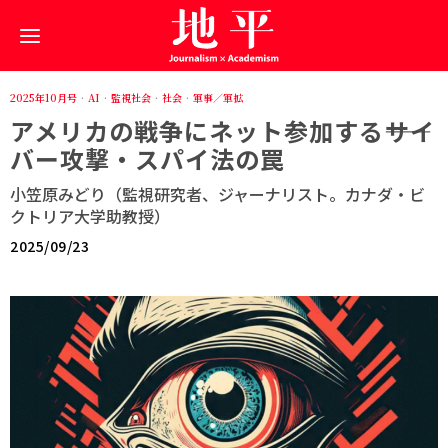
2025年10月号
·
AI
·
監視社会
·
社会
·
軍事／軍拡
アメリカの戦争にネット参加する――サイ
バー攻撃・スパイ法の罠
小笠原みどり（監視研究者、ジャーナリスト。カナダ・ビ
クトリア大学助教授）
2025/09/23