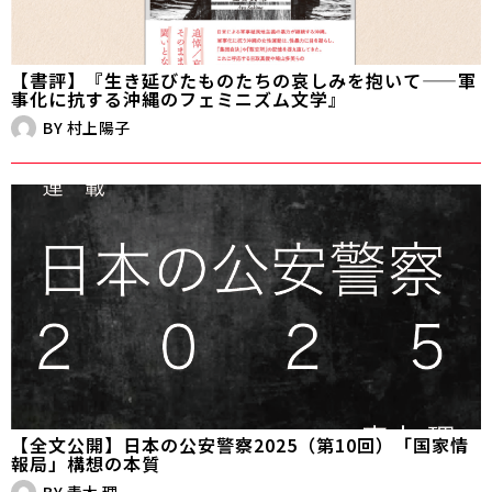
【書評】『生き延びたものたちの哀しみを抱いて——軍
事化に抗する沖縄のフェミニズム文学』
BY
村上陽子
【全文公開】日本の公安警察2025（第10回）「国家情
報局」構想の本質
BY
青木 理