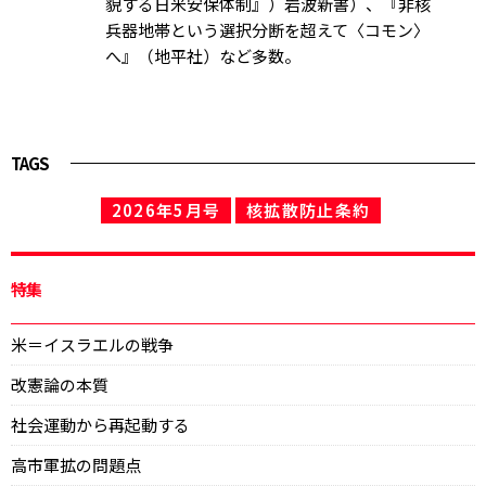
貌する日米安保体制』）岩波新書）、『非核
兵器地帯という選択――分断を超えて〈コモン〉
へ』（地平社）など多数。
TAGS
2026年5月号
核拡散防止条約
特集
米＝イスラエルの戦争
改憲論の本質
社会運動から再起動する
高市軍拡の問題点