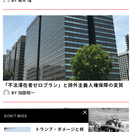
「不法滞在者ゼロプラン」と排外主義――人権保障の変質
BY
指宿昭一
DON'T MISS
トランプ・ダメージと核