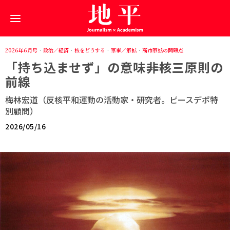
2026年6月号
·
政治／経済
·
核をどうする
·
軍事／軍拡
·
高市軍拡の問題点
「持ち込ませず」の意味――非核三原則の
前線
梅林宏道（反核平和運動の活動家・研究者。ピースデポ特
別顧問）
2026/05/16