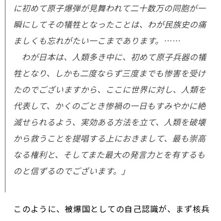
に初めて原子爆弾が見舞われて二十数万の同胞が一
瞬にしてその犠牲となったことは、わが民族史の痛
ましくも忘れがたい一こまであります。……
わが日本は、人類多き中に、初めて原子兵器の犠
牲となり、しかも二度ならず三度までも惨害を受け
たのでございますから、ここに世界に対し、人類を
代表して、かくのごとき惨禍の一日もすみやかに絶
滅せられるよう、実効ある方法を立て、人類を破壊
から救うことを提唱する上におきまして、最も崇高
なる権利と、そしてまた最大の発言力とを有するも
のと信ずるのでございます。」
このように、被爆国としての自己認識が、まず核兵