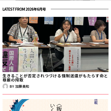
LATEST FROM 2026年6月号
生きることが否定されつづける――強制送還がもたらす命と
尊厳の搾取
BY
加藤美和