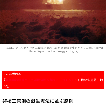
1954年にアメリカがビキニ環礁で実施した水爆実験で生じたキノコ雲。United
States Department of Energy - US gov,
この著者の本
『
非核兵器地帯という選択――分断を超えて〈コモン〉へ
』
梅林宏道著、地
平社
非核三原則の誕生――憲法に並ぶ原則