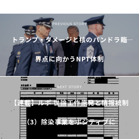
PREVIOUS STORY
トランプ・ダメージと核のパンドラ――臨
界点に向かうNPT体制
NEXT STORY
【連載】ルポ 世論工作――原発と情報統制
（3）除染事業をポジティブに