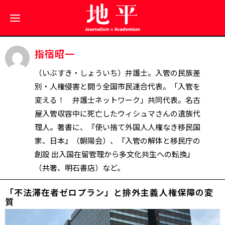
指宿昭一
（いぶすき・しょういち）弁護士。入管の民族差
別・人権侵害と闘う全国市民連合代表。「入管を
変える！ 弁護士ネットワーク」共同代表。名古
屋入管収容中に死亡したウィシュマさんの遺族代
理人。著書に、『使い捨て外国人――人権なき移民国
家、日本』（朝陽会）、『入管の解体と移民庁の
創設 出入国在留管理から多文化共生への転換』
（共著、明石書店）など。
「不法滞在者ゼロプラン」と排外主義――人権保障の変
質