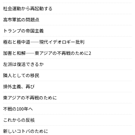
社会運動から再起動する
高市軍拡の問題点
トランプの帝国主義
極右と極中道——現代イデオロギー批判
加害と和解——東アジアの不再戦のために2
左派は復活できるか
隣人としての移民
排外主義、再び
東アジアの不再戦のために
不戦の100年へ
これからの反核
新しいコトバのために