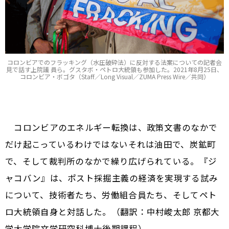
コロンビアでのフラッキング（水圧破砕法）に反対する法案についての記者会
見で話す上院議 員ら。グスタボ・ペトロ大統領も参加した。2021年8月25日、
コロンビア・ボゴタ（Staff／Long Visual／ZUMA Press Wire／共同）
コロンビアのエネルギー転換は、政策文書のなかで
だけ起こっているわけではない――それは油田で、炭鉱町
で、そして裁判所のなかで繰り広げられている。『ジ
ャコバン』は、ポスト採掘主義の経済を実現する試み
について、技術者たち、労働組合員たち、そしてペト
ロ大統領自身と対話した。（翻訳：中村峻太郎 京都大
学大学院文学研究科博士後期課程）