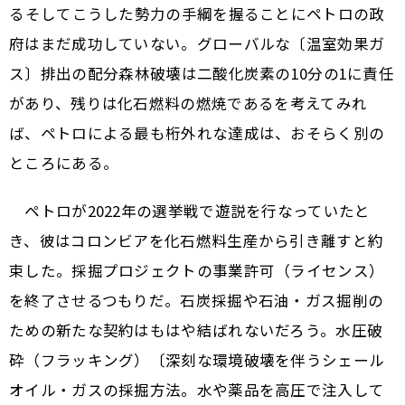
る――そしてこうした勢力の手綱を握ることにペトロの政
府はまだ成功していない。グローバルな〔温室効果ガ
ス〕排出の配分――森林破壊は二酸化炭素の10分の1に責任
があり、残りは化石燃料の燃焼である――を考えてみれ
ば、ペトロによる最も桁外れな達成は、おそらく別の
ところにある。
ペトロが2022年の選挙戦で遊説を行なっていたと
き、彼はコロンビアを化石燃料生産から引き離すと約
束した。採掘プロジェクトの事業許可（ライセンス）
を終了させるつもりだ。石炭採掘や石油・ガス掘削の
ための新たな契約はもはや結ばれないだろう。水圧破
砕（フラッキング）〔深刻な環境破壊を伴うシェール
オイル・ガスの採掘方法。水や薬品を高圧で注入して