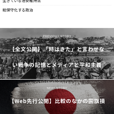
生きている治安維持法
総保守化する政治
PREVIOUS STORY
【全文公開】「時はきた」と言わせな
い――戦争の記憶とメディアと平和主義
NEXT STORY
【Web先行公開】比較のなかの国旗損