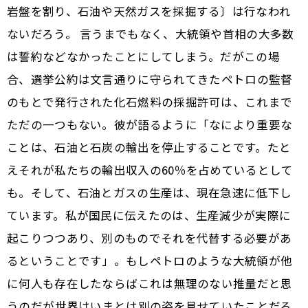
岩盤を割り、石油や天然ガスを採掘する〕は行なわれ
ないだろう。 言うまでもなく、大統領や首相の大多数
は誓約などなかったことにしてしまう。だがこの場
合、選挙公約は文言通りに守られてきた――ペトロの監督
のもとで発行された化石燃料の採掘許可は、これまで
ただの一つもない。彼が語るように「なにより重要な
ことは、石油と石炭の輸出を停止することです。たと
えそれが私たちの輸出収入の60％を占めているとして
も。そして、石油とガスの生産は、現在急速に低下し
ています。私が国民に伝えたのは、生産減少が実際に
起こりつつあり、別のものでそれを代替する必要があ
るということです」。もしペトロのような大統領が他
に何人も存在したならば――これは無理のない推量だと思
うのだが――世界はいまとは別の姿を見せていたことだろ