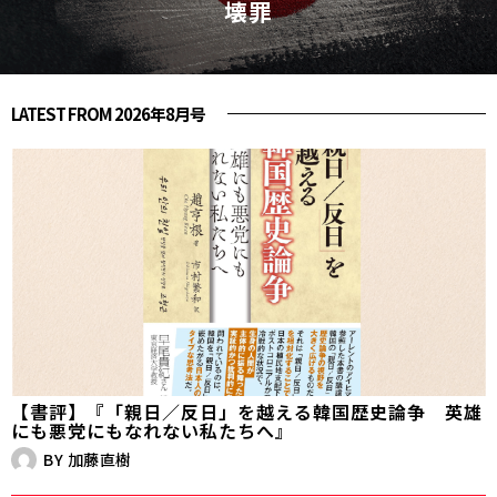
壊罪
LATEST FROM 2026年8月号
【書評】『「親日／反日」を越える韓国歴史論争 英雄
にも悪党にもなれない私たちへ』
BY
加藤直樹