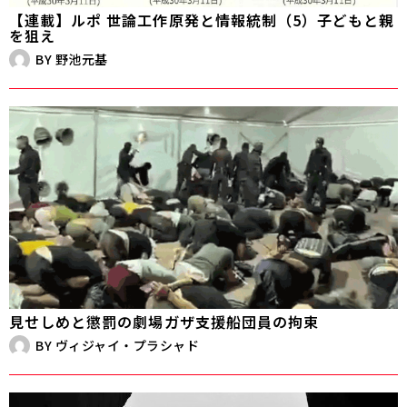
【連載】ルポ 世論工作――原発と情報統制（5）子どもと親
を狙え
BY
野池元基
見せしめと懲罰の劇場――ガザ支援船団員の拘束
BY
ヴィジャイ・プラシャド