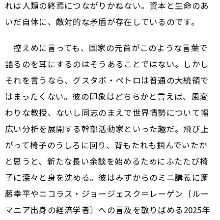
れは人類の終焉につながりかねない。資本と生命のあ
いだ自体に、敵対的な矛盾が存在しているのです。
控えめに言っても、国家の元首がこのような言葉で
語るのを耳にするのはそうあることではない。しかし
それを言うなら、グスタボ・ペトロは普通の大統領で
はまったくない。彼の印象はどちらかと言えば、風変
わりな教授、ないし同志のまえで世界情勢について幅
広い分析を展開する幹部活動家といった趣だ。飛び上
がって椅子のうしろに回り、背もたれも掴んでいたか
と思うと、新たな長い余談を始めるためにふたたび椅
子に深々と身を沈める。彼はみずからのミニ講義に斎
藤幸平やニコラス・ジョージェスク＝レーゲン〔ルー
マニア出身の経済学者〕への言及を散りばめる――2025年