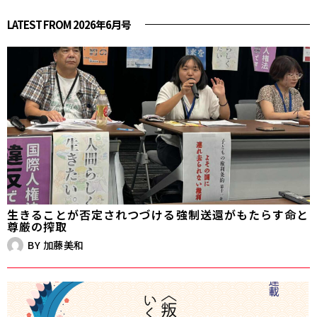
LATEST FROM 2026年6月号
生きることが否定されつづける――強制送還がもたらす命と
尊厳の搾取
BY
加藤美和