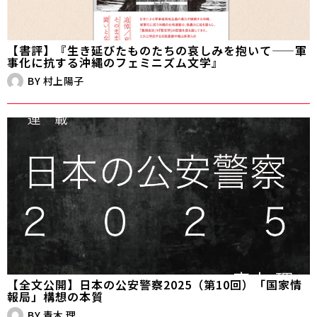
【書評】『生き延びたものたちの哀しみを抱いて——軍
事化に抗する沖縄のフェミニズム文学』
BY
村上陽子
【全文公開】日本の公安警察2025（第10回）「国家情
報局」構想の本質
BY
青木 理