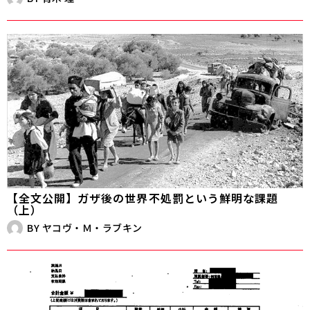
【全文公開】ガザ後の世界――不処罰という鮮明な課題
（上）
BY
ヤコヴ・Ｍ・ラブキン