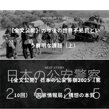
PREVIOUS STORY
【全文公開】ガザ後の世界――不処罰とい
う鮮明な課題（上）
NEXT STORY
【全文公開】日本の公安警察2025（第
10回）「国家情報局」構想の本質