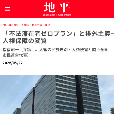
2026年6月号
·
入管法
·
排外主義
·
社会
「不法滞在者ゼロプラン」と排外主義――
人権保障の変質
指宿昭一（弁護士。入管の民族差別・人権侵害と闘う全国
市民連合代表）
2026/05/22