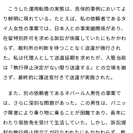
こうした運用転換の実態は、具体的事例においてよ
り鮮明に現れている。たとえば、私の依頼者であるタ
イ人女性の事案では、日本人との事実婚関係があり、
在留特別許可を求める訴訟が係属していたにもかかわ
らず、裁判所の判断を待つことなく送還が強行され
た。私は代理人として送還延期を求めたが、入管当局
は「執行停止決定がない限り送還する」との立場を崩
さず、最終的に護送官付きで送還が実施された。
また、別の依頼者であるネパール人男性の事案で
は、さらに深刻な問題があった。この男性は、パニッ
ク障害により乗り物に乗ることが困難であり、長年に
わたり仮放免を受けて生活していた。しかし、訴訟提
起や執行停止申立てが行なわれたにもかかわらず、裁