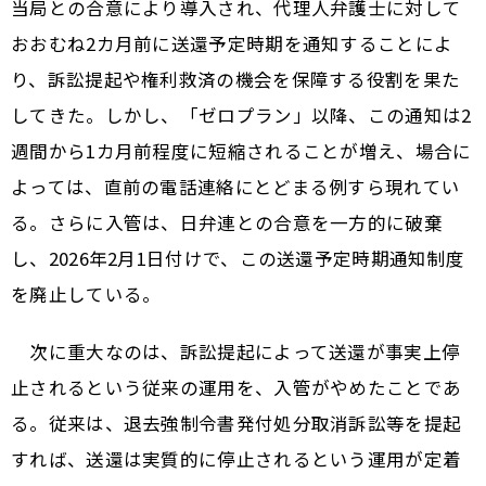
当局との合意により導入され、代理人弁護士に対して
おおむね2カ月前に送還予定時期を通知することによ
り、訴訟提起や権利救済の機会を保障する役割を果た
してきた。しかし、「ゼロプラン」以降、この通知は2
週間から1カ月前程度に短縮されることが増え、場合に
よっては、直前の電話連絡にとどまる例すら現れてい
る。さらに入管は、日弁連との合意を一方的に破棄
し、2026年2月1日付けで、この送還予定時期通知制度
を廃止している。
次に重大なのは、訴訟提起によって送還が事実上停
止されるという従来の運用を、入管がやめたことであ
る。従来は、退去強制令書発付処分取消訴訟等を提起
すれば、送還は実質的に停止されるという運用が定着