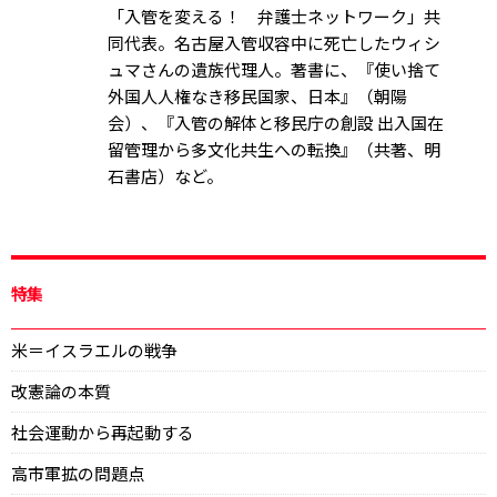
「入管を変える！ 弁護士ネットワーク」共
同代表。名古屋入管収容中に死亡したウィシ
ュマさんの遺族代理人。著書に、『使い捨て
外国人――人権なき移民国家、日本』（朝陽
会）、『入管の解体と移民庁の創設 出入国在
留管理から多文化共生への転換』（共著、明
石書店）など。
特集
米＝イスラエルの戦争
改憲論の本質
社会運動から再起動する
高市軍拡の問題点