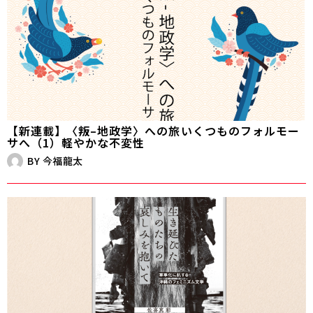
【新連載】〈叛–地政学〉への旅――いくつものフォルモー
サへ（1）軽やかな不変性
BY
今福龍太