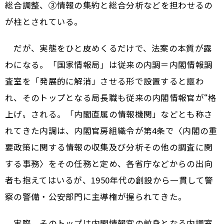
総合調整、③情報の集約と総合分析――などを担わせるの
が柱とされている。
だが、実態をひと皮めくるだけで、法案の本質が露
わになる。「国家情報局」は従来の内調＝内閣情報調
査室を「発展的に解消」させる形で設置すると謳わ
れ、そのトップとなる局長職も従来の内閣情報官が“格
上げ〟される。「内閣直属の情報機関」などとも称さ
れてきた内調は、内閣官房組織令が第4条で〈内閣の重
要政策に関する情報の収集及び分析その他の調査に関
する事務〉をその任務と定め、各省庁などからの出向
者も抱えてはいるが、1950年代の創設から一貫して警
察の警備・公安部門に主導権が握られてきた。
実際、そのトップは内閣情報官の前身となる内調室