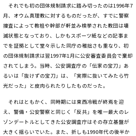
それでも初の団体規制請求に踏み切ったのは1996年7
月、オウム真理教に対するものだったが、すでに警察
捜査によって教祖や幹部が軒並み検挙された教団は壊
滅状態となっており、しかもスポーツ紙などの記事ま
でを証拠として堂々示した同庁の稚拙さも重なり、初
の団体規制請求は翌1997年1月に公安審査委員会で棄却
されてしまう。当時、公安調査庁の「伝家の宝刀」あ
るいは「抜けずの宝刀」は、「実際に抜いてみたら竹
光だった」と皮肉られたりしたものだった。
それはともかく、同時期には東西冷戦が終焉を迎
え、警備・公安警察と同じく「反共」を唯一最大のレ
ゾンデートルとしてきた公安調査庁はその存立基盤が
大きく揺らいでいた。また、折しも1990年代の後半か