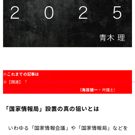
※
これまでの記事は
こちら
※【関連】「
この国家情報局法案は日本の民主主義に禍根を残すだろう――
必要不可欠な3点の法案修正を提案する」
（海渡雄一
・弁護士）
「国家情報局」設置の真の狙いとは
いわゆる「国家情報会議」や「国家情報局」などを