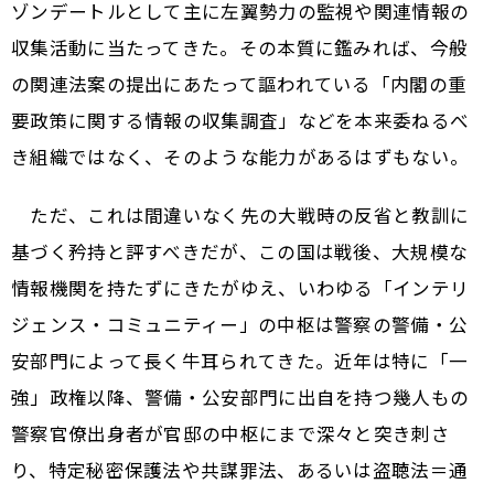
ゾンデートルとして主に左翼勢力の監視や関連情報の
収集活動に当たってきた。その本質に鑑みれば、今般
の関連法案の提出にあたって謳われている「内閣の重
要政策に関する情報の収集調査」などを本来委ねるべ
き組織ではなく、そのような能力があるはずもない。
ただ、これは間違いなく先の大戦時の反省と教訓に
基づく矜持と評すべきだが、この国は戦後、大規模な
情報機関を持たずにきたがゆえ、いわゆる「インテリ
ジェンス・コミュニティー」の中枢は警察の警備・公
安部門によって長く牛耳られてきた。近年は特に「一
強」政権以降、警備・公安部門に出自を持つ幾人もの
警察官僚出身者が官邸の中枢にまで深々と突き刺さ
り、特定秘密保護法や共謀罪法、あるいは盗聴法＝通