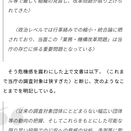
ル等で厳しく組織の見直し、改革問題が取り上げら
れてきた〉
〈政治レベルでは行革絡みでの縮小・統合論に晒
されており、当面この「業務・機構改革問題」は当
庁の存亡に係る重要問題となっている〉
そう危機感を露わにした上で文書は以下、〈これま
で当庁の調査対象は狭すぎた〉と断じ、次のようなこ
とまでを明記している。
〈従来の調査対象団体にとどまらない幅広い団体
等の動向の把握、そしてこれらをもとにした可能な
限り早い段階での公安への脅威の分析、予測等に取