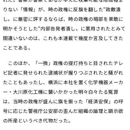
りない「情報」が、時の政権に反旗を翻した“政敵潰
し〟に――厳密に評するならば、時の政権の暗部を果敢に
明かそうとした“内部告発者潰し〟に悪用されたとみて
間違いないのは、これも本連載で幾度か言及してきた
ことである。
このほか、「一強」政権の提灯持ちと目されたテレ
ビ記者に発せられた逮捕状が握りつぶされたと騒がれ
たこともあったし、横浜に本社を置く化学機器メーカ
ー・大川原化工機に襲いかかった明々白々たる冤罪
は、当時の政権が盛んに旗を振った「経済安保」の呼
号に応じた警視庁公安部の歪んだ組織の論理と顕示欲
の所産というべき代物だった。