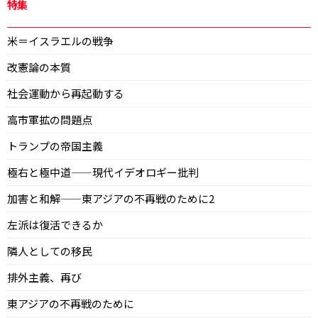
特集
米＝イスラエルの戦争
改憲論の本質
社会運動から再起動する
高市軍拡の問題点
トランプの帝国主義
極右と極中道——現代イデオロギー批判
加害と和解——東アジアの不再戦のために2
左派は復活できるか
隣人としての移民
排外主義、再び
東アジアの不再戦のために