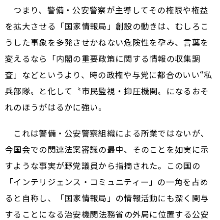
つまり、警備・公安警察が主導してその権限や権益
を拡大させる「国家情報局」創設の動きは、むしろこ
うした事象を多発させかねない危険性を孕み、言葉を
変えるなら「内閣の重要政策に関する情報の収集調
査」などというより、時の政権や与党に都合のいい“私
兵部隊〟と化して〝市民監視・抑圧機関〟になるおそ
れのほうがはるかに強い。
これは警備・公安警察組織による所業ではないが、
今国会での関連法案審議の最中、そのことを如実に示
すような事実が野党議員から指摘された。この国の
「インテリジェンス・コミュニティー」の一角を占め
ると自称し、「国家情報局」の情報活動にも深く関与
することになる治安機関――法務省の外局に位置する公安