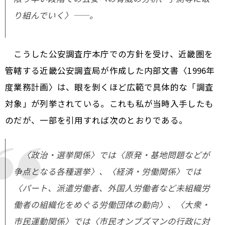
り組んでいく〉――。
こうした公安調査庁本庁での方針を受け、近畿圏を
管轄する近畿公安調査局が作成した内部文書〈1996年
度業務計画〉は、眼を剝くほど広範で具体的な「調査
対象」が列挙されている。これも私が当時入手したも
のだが、一部を引用すれば次のとおりである。
〈政治・選挙関係〉では〈原発・基地問題などが
争点となる各種選挙〉、〈経済・労働関係〉では
〈パート、派遣労働者、外国人労働者など未組織労
働者の組織化をめぐる労働団体の動向〉、〈大衆・
市民運動関係〉では〈市民オンブズマンの行政に対