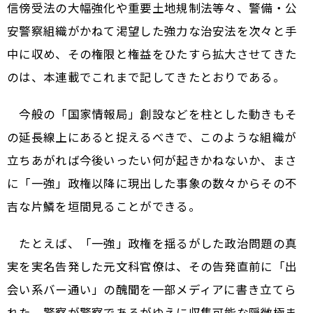
信傍受法の大幅強化や重要土地規制法等々、警備・公
安警察組織がかねて渇望した強力な治安法を次々と手
中に収め、その権限と権益をひたすら拡大させてきた
のは、本連載でこれまで記してきたとおりである。
今般の「国家情報局」創設などを柱とした動きもそ
の延長線上にあると捉えるべきで、このような組織が
立ちあがれば今後いったい何が起きかねないか、まさ
に「一強」政権以降に現出した事象の数々からその不
吉な片鱗を垣間見ることができる。
たとえば、「一強」政権を揺るがした政治問題の真
実を実名告発した元文科官僚は、その告発直前に「出
会い系バー通い」の醜聞を一部メディアに書き立てら
れた。警察が警察であるがゆえに収集可能な隠微極ま