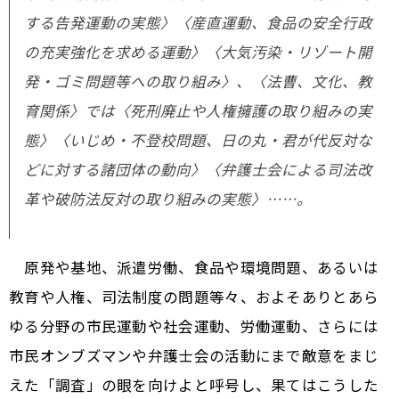
する告発運動の実態〉〈産直運動、食品の安全行政
の充実強化を求める運動〉〈大気汚染・リゾート開
発・ゴミ問題等への取り組み〉、〈法曹、文化、教
育関係〉では〈死刑廃止や人権擁護の取り組みの実
態〉〈いじめ・不登校問題、日の丸・君が代反対な
どに対する諸団体の動向〉〈弁護士会による司法改
革や破防法反対の取り組みの実態〉……。
原発や基地、派遣労働、食品や環境問題、あるいは
教育や人権、司法制度の問題等々、およそありとあら
ゆる分野の市民運動や社会運動、労働運動、さらには
市民オンブズマンや弁護士会の活動にまで敵意をまじ
えた「調査」の眼を向けよと呼号し、果てはこうした