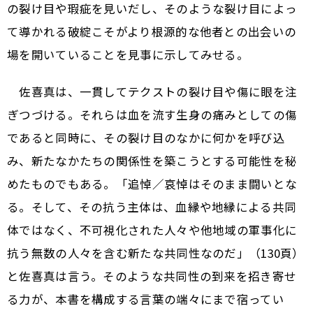
の裂け目や瑕疵を見いだし、そのような裂け目によっ
て導かれる破綻こそがより根源的な他者との出会いの
場を開いていることを見事に示してみせる。
佐喜真は、一貫してテクストの裂け目や傷に眼を注
ぎつづける。それらは血を流す生身の痛みとしての傷
であると同時に、その裂け目のなかに何かを呼び込
み、新たなかたちの関係性を築こうとする可能性を秘
めたものでもある。「追悼／哀悼はそのまま闘いとな
る。そして、その抗う主体は、血縁や地縁による共同
体ではなく、不可視化された人々や他地域の軍事化に
抗う無数の人々を含む新たな共同性なのだ」（130頁）
と佐喜真は言う。そのような共同性の到来を招き寄せ
る力が、本書を構成する言葉の端々にまで宿ってい