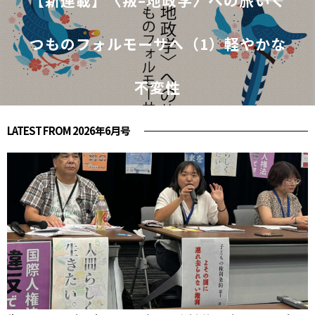
【新連載】〈叛–地政学〉への旅――いく
つものフォルモーサへ（1）軽やかな
不変性
LATEST FROM 2026年6月号