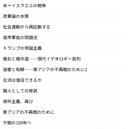
米＝イスラエルの戦争
改憲論の本質
社会運動から再起動する
高市軍拡の問題点
トランプの帝国主義
極右と極中道——現代イデオロギー批判
加害と和解——東アジアの不再戦のために2
左派は復活できるか
隣人としての移民
排外主義、再び
東アジアの不再戦のために
不戦の100年へ