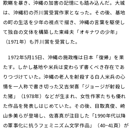
欺瞞を暴き、沖縄の加害の記憶にも踏み込んだ。大城
は、沖縄初の芥川賞受賞作家となった。その後、基地
の町の生活を少年の視点で描き、沖縄の言葉を駆使し
て独自の文体を構築した東峰夫「オキナワの少年」
（1971年）も芥川賞を受賞した。
1972年5月15日、沖縄の施政権は日本「復帰」を果
たす。しかし基地や米兵は変わらず書くべき存在であ
りつづけていた。沖縄の老人を射殺する白人米兵の心
情を一人称で書き切った又吉栄喜「ジョージが射殺し
た猪」（1978年）などが生まれ、女性作家たちも優れ
た作品を発表しはじめていた。その後、目取真俊、崎
山多美らが登場し、佐喜真が注目した「1990年代以降
の軍事化に抗うフェミニズム文学作品」（40−41頁）が