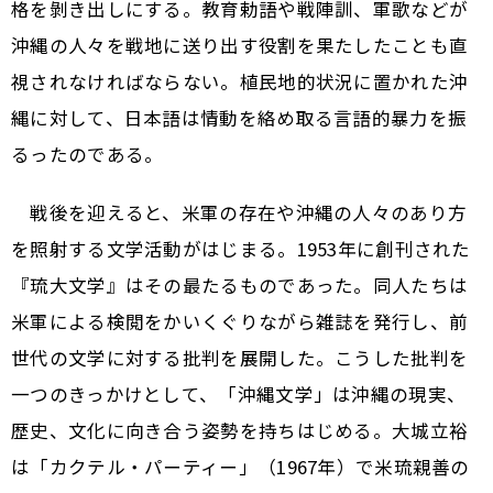
格を剝き出しにする。教育勅語や戦陣訓、軍歌などが
沖縄の人々を戦地に送り出す役割を果たしたことも直
視されなければならない。植民地的状況に置かれた沖
縄に対して、日本語は情動を絡め取る言語的暴力を振
るったのである。
戦後を迎えると、米軍の存在や沖縄の人々のあり方
を照射する文学活動がはじまる。1953年に創刊された
『琉大文学』はその最たるものであった。同人たちは
米軍による検閲をかいくぐりながら雑誌を発行し、前
世代の文学に対する批判を展開した。こうした批判を
一つのきっかけとして、「沖縄文学」は沖縄の現実、
歴史、文化に向き合う姿勢を持ちはじめる。大城立裕
は「カクテル・パーティー」（1967年）で米琉親善の