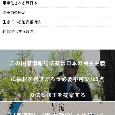
軍事化される西日本
原子力の終活
生きている治安維持法
総保守化する政治
PREVIOUS STORY
この国家情報局法案は日本の民主主義
に禍根を残すだろう――必要不可欠な3点
の法案修正を提案する
NEXT STORY