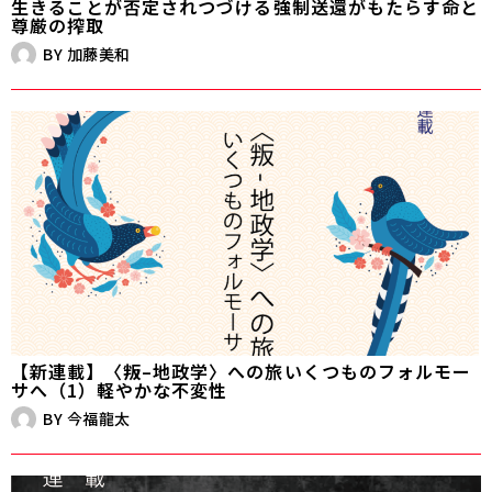
生きることが否定されつづける――強制送還がもたらす命と
尊厳の搾取
BY
加藤美和
【新連載】〈叛–地政学〉への旅――いくつものフォルモー
サへ（1）軽やかな不変性
BY
今福龍太