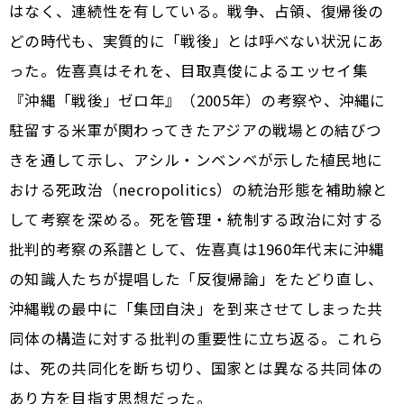
はなく、連続性を有している。戦争、占領、復帰後の
どの時代も、実質的に「戦後」とは呼べない状況にあ
った。佐喜真はそれを、目取真俊によるエッセイ集
『沖縄「戦後」ゼロ年』（2005年）の考察や、沖縄に
駐留する米軍が関わってきたアジアの戦場との結びつ
きを通して示し、アシル・ンベンベが示した植民地に
おける死政治（necropolitics）の統治形態を補助線と
して考察を深める。死を管理・統制する政治に対する
批判的考察の系譜として、佐喜真は1960年代末に沖縄
の知識人たちが提唱した「反復帰論」をたどり直し、
沖縄戦の最中に「集団自決」を到来させてしまった共
同体の構造に対する批判の重要性に立ち返る。これら
は、死の共同化を断ち切り、国家とは異なる共同体の
あり方を目指す思想だった。