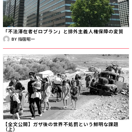
「不法滞在者ゼロプラン」と排外主義――人権保障の変質
BY
指宿昭一
【全文公開】ガザ後の世界――不処罰という鮮明な課題
（上）