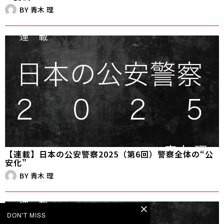
BY
青木 理
【連載】日本の公安警察2025（第6回）警察全体の“公
安化”
BY
青木 理
DON'T MISS