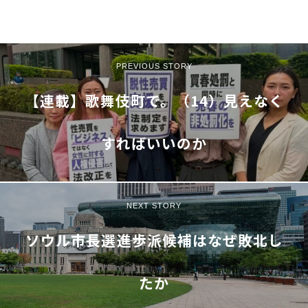
PREVIOUS STORY
【連載】歌舞伎町で。（14）見えなく
すればいいのか
NEXT STORY
ソウル市長選――進歩派候補はなぜ敗北し
たか