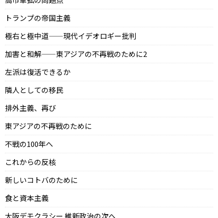
トランプの帝国主義
極右と極中道——現代イデオロギー批判
加害と和解——東アジアの不再戦のために2
左派は復活できるか
隣人としての移民
排外主義、再び
東アジアの不再戦のために
不戦の100年へ
これからの反核
新しいコトバのために
食と資本主義
大阪デモクラシー 維新政治の次へ