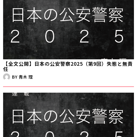
【全文公開】日本の公安警察2025（第9回）失態と無責
任
BY
青木 理